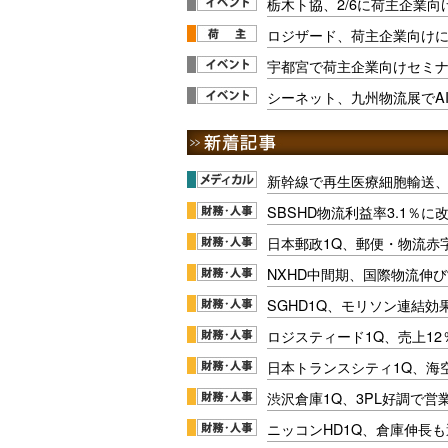
栃木ト協、2/6に荷主企業
ロジザード、荷主企業向けに
宇都宮で荷主企業向けセミナー
シーネット、九州物流展でA
新幹線で再生医療細胞輸送
SBSHD物流利益率3.1％
日本郵政1Q、郵便・物流赤
NXHD中間期、国際物流伸び
SGHD1Q、モリソン連結効
ロジスティード1Q、売上1
日本トランスシティ1Q、海
渋沢倉庫1Q、3PL好調で営
ニッコンHD1Q、倉庫伸長