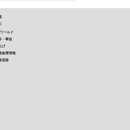
題
報
Pワールド
件・事故
上げ
着倉庫情報
速道路