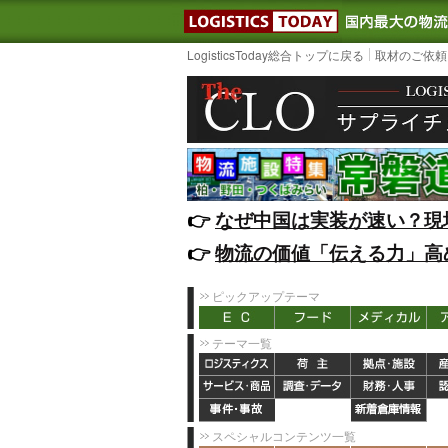
LOGISTIC
LogisticsToday総合トップに戻る
取材のご依頼
👉️
なぜ中国は実装が速い？現
👉️
物流の価値「伝える力」高
ピックアップテーマ
テーマ一覧
スペシャルコンテンツ一覧