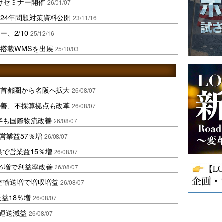
向けセミナー開催
26/01/07
24年問題対策資料公開
23/11/16
、2/10
25/12/16
I搭載WMSを出展
25/10/03
、首都圏から名阪へ拡大
26/08/07
に改善、不採算拠点も改革
26/08/07
字も国際物流改善
26/08/07
営業益57％増
26/08/07
果で営業益15％増
26/08/07
2％増で利益率改善
26/08/07
空輸送増で増収増益
26/08/07
業益18％増
26/08/07
も運送減益
26/08/07