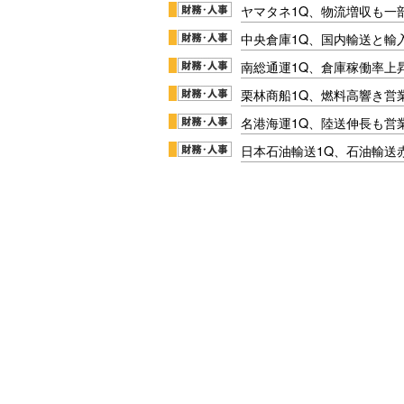
ヤマタネ1Q、物流増収も一
中央倉庫1Q、国内輸送と輸
南総通運1Q、倉庫稼働率上
栗林商船1Q、燃料高響き営
名港海運1Q、陸送伸長も営業
日本石油輸送1Q、石油輸送