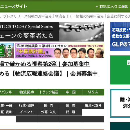
S TODAY｜国内最大の物流ニュースサイト
3PL, SCMなど国内外の最新の物流
、プレスリリース掲載のお申込み
物流セミナー情報の掲載申込み
広告に関する
場で確かめる視察第2弾｜参加募集中
める【物流広報連絡会議】｜会員募集中