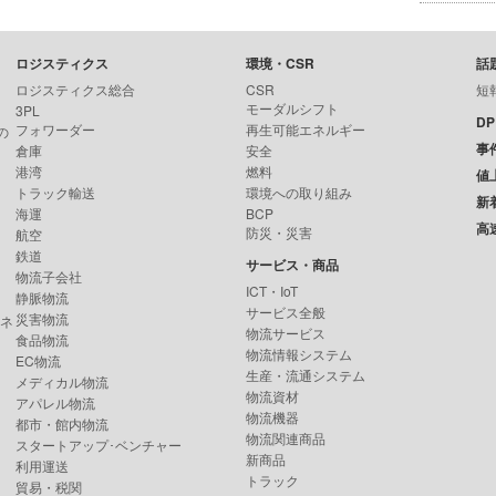
ロジスティクス
環境・CSR
話
ロジスティクス総合
CSR
短
モーダルシフト
3PL
D
フォワーダー
再生可能エネルギー
の
事
倉庫
安全
港湾
燃料
値
トラック輸送
環境への取り組み
新
海運
BCP
高
防災・災害
航空
鉄道
サービス・商品
物流子会社
ICT・IoT
静脈物流
サービス全般
災害物流
ンネ
物流サービス
食品物流
物流情報システム
EC物流
生産・流通システム
メディカル物流
物流資材
アパレル物流
物流機器
都市・館内物流
物流関連商品
スタートアップ･ベンチャー
新商品
利用運送
トラック
貿易・税関