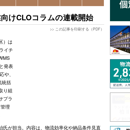
向けCLOコラムの連載開始
>>
この記事を印刷する（PDF）
区）は
ライチ
WMS
と発表
対応や、
流統括
取り組
サプラ
庫管理
。
治氏が担当。内容は、物流効率化や納品条件見直