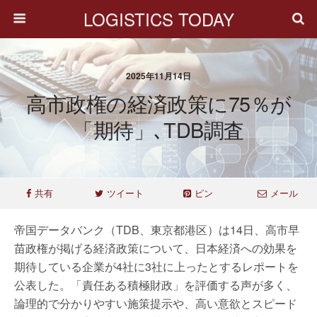
LOGISTICS TODAY
2025年11月14日
高市政権の経済政策に75％が
「期待」､TDB調査
共有
ツイート
ピン
メール
帝国データバンク（TDB、東京都港区）は14日、高市早
苗政権が掲げる経済政策について、日本経済への効果を
期待している企業が4社に3社に上ったとするレポートを
公表した。「責任ある積極財政」を評価する声が多く、
論理的で分かりやすい施策提示や、高い意欲とスピード