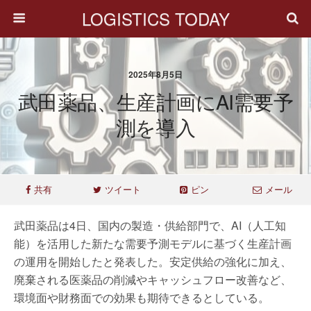
LOGISTICS TODAY
2025年8月5日
武田薬品、生産計画にAI需要予
測を導入
共有
ツイート
ピン
メール
武田薬品は4日、国内の製造・供給部門で、AI（人工知
能）を活用した新たな需要予測モデルに基づく生産計画
の運用を開始したと発表した。安定供給の強化に加え、
廃棄される医薬品の削減やキャッシュフロー改善など、
環境面や財務面での効果も期待できるとしている。