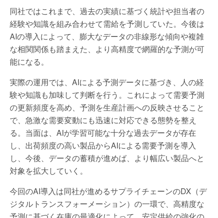
同社ではこれまで、過去の実績に基づく統計や担当者の
経験や知識を組み合わせて需給を予測していた。今後は
AIの導入によって、膨大なデータの非線形な傾向や複雑
な相関関係も踏まえた、より高精度で網羅的な予測が可
能になる。
実際の運用では、AIによる予測データに基づき、人の経
験や知識も加味して判断を行う。これによって需要予測
の更新頻度を高め、予測を生産計画への反映させること
で、急激な需要変動にも迅速に対応できる態勢を整え
る。当面は、AIが学習可能な十分な過去データが存在
し、出荷頻度の高い製品からAIによる需要予測を導入
し、今後、データの蓄積が進めば、より幅広い製品へと
対象を拡大していく。
今回のAI導入は同社が進めるサプライチェーンのDX（デ
ジタルトランスフォーメーション）の一環で、高精度な
予測に基づく在庫の最適化によって、安定供給の強化の