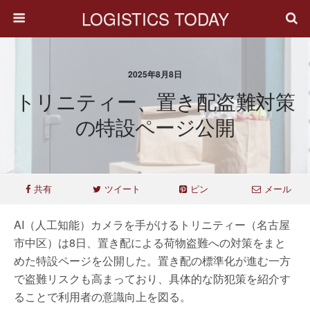
LOGISTICS TODAY
2025年8月8日
トリニティー、置き配盗難対策
の特設ページ公開
共有
ツイート
ピン
メール
AI（人工知能）カメラを手がけるトリニティー（名古屋
市中区）は8日、置き配による荷物盗難への対策をまと
めた特設ページを公開した。置き配の標準化が進む一方
で盗難リスクも高まっており、具体的な防犯策を紹介す
ることで利用者の意識向上を図る。