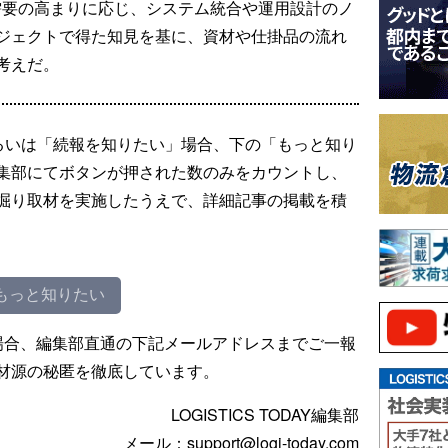
動化需要の高まりに応じ、システム統合や運用設計のノ
ジェクトで得た知見を基に、資材や仕掛品の流れ
考えだ。
るいは「続報を知りたい」場合、下の「もっと知り
集部にてボタンが押された数のみをカウントし、
掘り取材を実施したうえで、詳細記事の掲載を積
もっと知りたい
場合、編集部直通の下記メールアドレスまでご一報
材源の秘匿を徹底しています。
LOGISTICS TODAY編集部
メール：support@logi-today.com