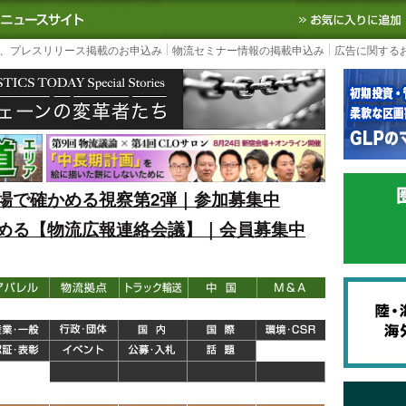
S TODAY｜国内最大の物流ニュースサイト
3PL, SCMなど国内外の最新の物流
、プレスリリース掲載のお申込み
物流セミナー情報の掲載申込み
広告に関する
場で確かめる視察第2弾｜参加募集中
める【物流広報連絡会議】｜会員募集中