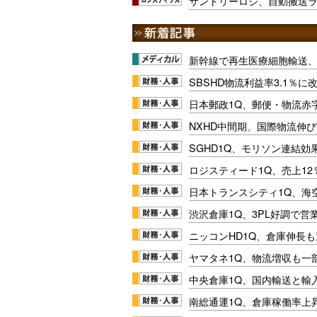
サントリーロジ、自動搬送
新幹線で再生医療細胞輸送
SBSHD物流利益率3.1％
日本郵政1Q、郵便・物流赤
NXHD中間期、国際物流伸び
SGHD1Q、モリソン連結効
ロジスティード1Q、売上1
日本トランスシティ1Q、海
渋沢倉庫1Q、3PL好調で営
ニッコンHD1Q、倉庫伸長
ヤマタネ1Q、物流増収も一
中央倉庫1Q、国内輸送と輸
南総通運1Q、倉庫稼働率上