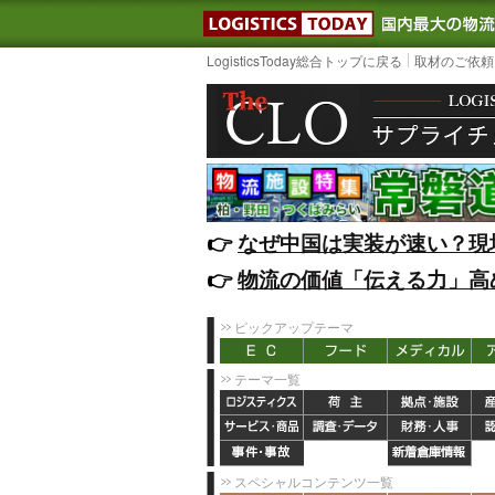
LOGISTIC
LogisticsToday総合トップに戻る
取材のご依頼
👉️
なぜ中国は実装が速い？現
👉️
物流の価値「伝える力」高
ピックアップテーマ
テーマ一覧
スペシャルコンテンツ一覧