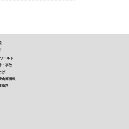
題
報
Pワールド
件・事故
上げ
着倉庫情報
速道路