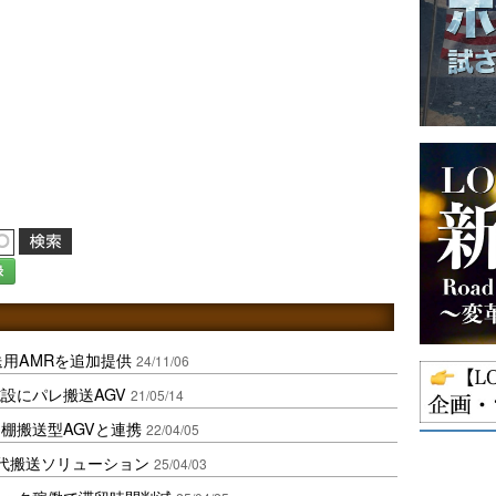
録
搬送用AMRを追加提供
24/11/06
設にパレ搬送AGV
21/05/14
棚搬送型AGVと連携
22/04/05
次世代搬送ソリューション
25/04/03