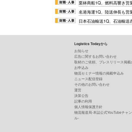
栗林商船1Q、燃料高響き営
名港海運1Q、陸送伸長も営業
日本石油輸送1Q、石油輸送
Logistics Todayから
お知らせ
広告に関するお問い合わせ
取材のご依頼、プレスリリース掲載
お申込み
物流セミナー情報の掲載申込み
ニュース配信登録
その他のお問い合わせ
運営
決算公告
記事の利用
個人情報保護方針
物流報道局-本誌公式YouTubeチャ
ル-