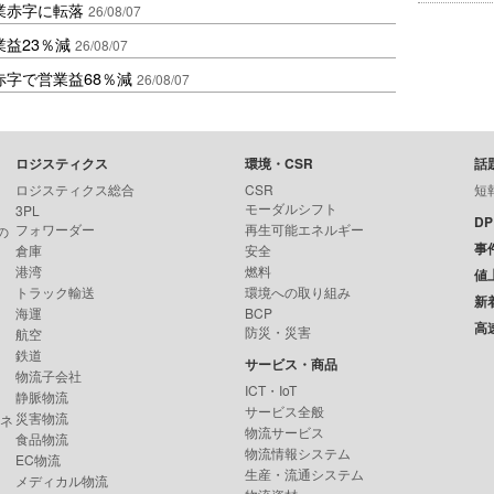
業赤字に転落
26/08/07
益23％減
26/08/07
赤字で営業益68％減
26/08/07
ロジスティクス
環境・CSR
話
ロジスティクス総合
CSR
短
モーダルシフト
3PL
D
フォワーダー
再生可能エネルギー
の
事
倉庫
安全
港湾
燃料
値
トラック輸送
環境への取り組み
新
海運
BCP
高
防災・災害
航空
鉄道
サービス・商品
物流子会社
ICT・IoT
静脈物流
サービス全般
災害物流
ンネ
物流サービス
食品物流
物流情報システム
EC物流
生産・流通システム
メディカル物流