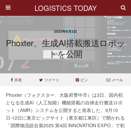
LOGISTICS TODAY
2025年9月3日
Phoxter、生成AI搭載搬送ロボッ
トを公開
共有
ツイート
ピン
メール
Phoxter（フォクスター、大阪府豊中市）は3日、国内初
となる生成AI（人工知能）機能搭載の自律走行搬送ロボ
ット（AMR）システムを公開すると発表した。9月10
日-12日に東京ビッグサイト（東京都江東区）で開かれる
「国際物流総合展2025 第4回 INNOVATION EXPO」で初