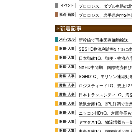
プロロジス、ダブル車路の
プロロジス、岩手県内で2件
新幹線で再生医療細胞輸送
SBSHD物流利益率3.1％
日本郵政1Q、郵便・物流赤
NXHD中間期、国際物流伸び
SGHD1Q、モリソン連結効
ロジスティード1Q、売上1
日本トランスシティ1Q、海
渋沢倉庫1Q、3PL好調で営
ニッコンHD1Q、倉庫伸長
ヤマタネ1Q、物流増収も一
中央倉庫1Q、国内輸送と輸