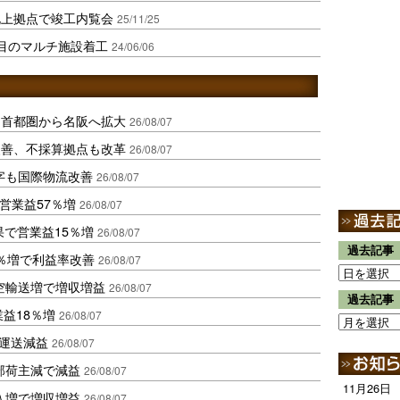
北上拠点で竣工内覧会
25/11/25
目のマルチ施設着工
24/06/06
、首都圏から名阪へ拡大
26/08/07
に改善、不採算拠点も改革
26/08/07
字も国際物流改善
26/08/07
営業益57％増
26/08/07
果で営業益15％増
26/08/07
過去記事
2％増で利益率改善
26/08/07
空輸送増で増収増益
26/08/07
過去記事
業益18％増
26/08/07
も運送減益
26/08/07
部荷主減で減益
26/08/07
11月26日
入増で増収増益
26/08/07