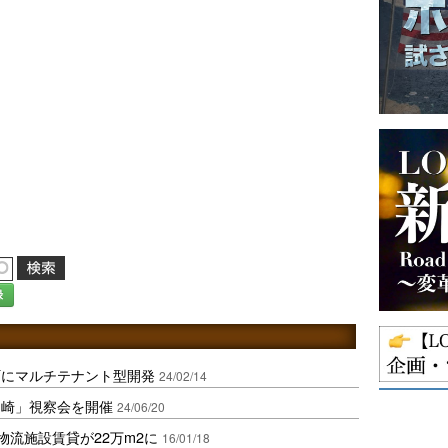
録
町にマルチテナント型開発
24/02/14
ケ崎」視察会を開催
24/06/20
内物流施設賃貸が22万m2に
16/01/18