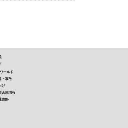
題
報
Pワールド
件・事故
上げ
着倉庫情報
速道路