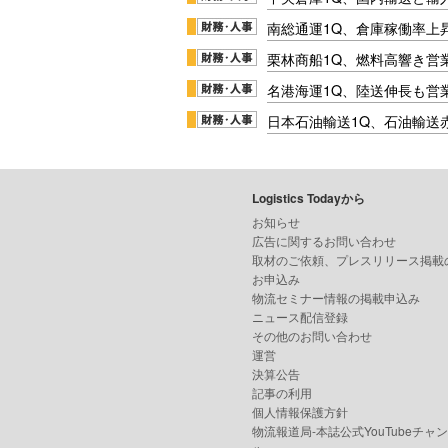
南総通運1Q、倉庫稼働率上
栗林商船1Q、燃料高響き営
名港海運1Q、陸送伸長も営業
日本石油輸送1Q、石油輸送
Logistics Todayから
お知らせ
広告に関するお問い合わせ
取材のご依頼、プレスリリース掲載
お申込み
物流セミナー情報の掲載申込み
ニュース配信登録
その他のお問い合わせ
運営
決算公告
記事の利用
個人情報保護方針
物流報道局-本誌公式YouTubeチャ