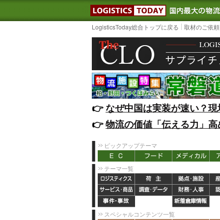
LOGISTIC
LogisticsToday総合トップに戻る
取材のご依頼
👉️
なぜ中国は実装が速い？現
👉️
物流の価値「伝える力」高
ピックアップテーマ
テーマ一覧
スペシャルコンテンツ一覧