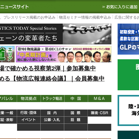
S TODAY｜国内最大の物流ニュースサイト
3PL, SCMなど国内外の最新の物流
、プレスリリース掲載のお申込み
物流セミナー情報の掲載申込み
広告に関する
場で確かめる視察第2弾｜参加募集中
める【物流広報連絡会議】｜会員募集中