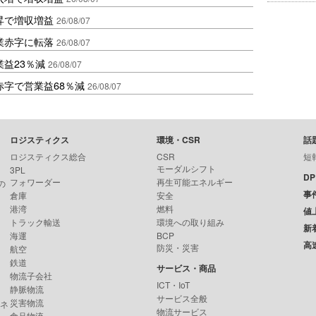
昇で増収増益
26/08/07
業赤字に転落
26/08/07
益23％減
26/08/07
赤字で営業益68％減
26/08/07
ロジスティクス
環境・CSR
話
ロジスティクス総合
CSR
短
モーダルシフト
3PL
D
フォワーダー
再生可能エネルギー
の
事
倉庫
安全
港湾
燃料
値
トラック輸送
環境への取り組み
新
海運
BCP
高
防災・災害
航空
鉄道
サービス・商品
物流子会社
ICT・IoT
静脈物流
サービス全般
災害物流
ンネ
物流サービス
食品物流