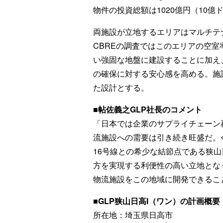
物件の投資総額は1020億円（10億
両施設が立地するエリアはマルチテ
CBREの調査ではこのエリアの空室
い強固な地盤に建設することに加え
の確保に対する安心感を高める。施
た設計とする。
■帖佐義之GLP社長のコメント
「日本では企業のサプライチェーン
流施設への需要は引き続き旺盛だ。
16号線との希少な結節点である狭山
方を実現する利便性の高い立地とな
物流施設をこの地域に開発できるこ
■GLP狭山日高I（ワン）の計画概要
所在地：埼玉県日高市