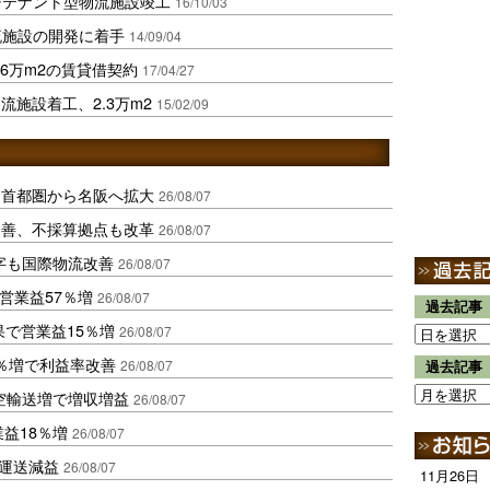
チテナント型物流施設竣工
16/10/03
流施設の開発に着手
14/09/04
.6万m2の賃貸借契約
17/04/27
施設着工、2.3万m2
15/02/09
、首都圏から名阪へ拡大
26/08/07
に改善、不採算拠点も改革
26/08/07
字も国際物流改善
26/08/07
営業益57％増
26/08/07
過去記事
果で営業益15％増
26/08/07
2％増で利益率改善
26/08/07
過去記事
空輸送増で増収増益
26/08/07
業益18％増
26/08/07
も運送減益
26/08/07
11月26日