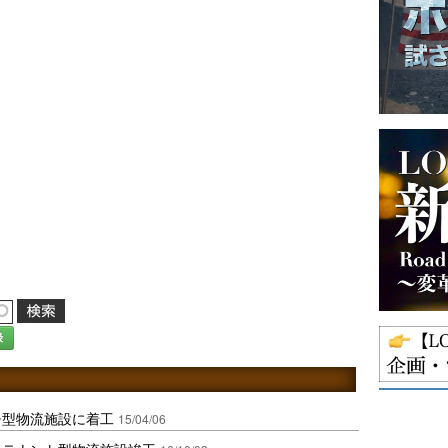
録
チ型物流施設に着工
15/04/06