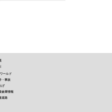
題
報
Pワールド
件・事故
上げ
着倉庫情報
速道路