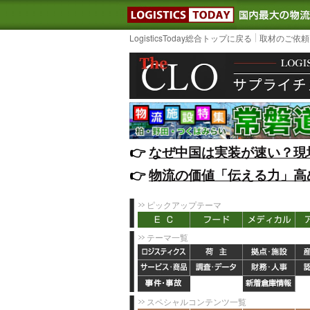
LOGISTIC
LogisticsToday総合トップに戻る
取材のご依頼
👉️
なぜ中国は実装が速い？現
👉️
物流の価値「伝える力」高
ピックアップテーマ
テーマ一覧
スペシャルコンテンツ一覧