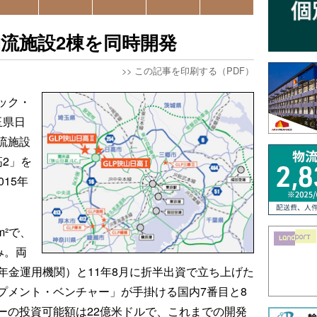
物流施設2棟を同時開発
>>
この記事を印刷する（PDF）
ック・
玉県日
流施設
高2」を
15年
。
m²で、
み。両
的年金運用機関）と11年8月に折半出資で立ち上げた
プメント・ベンチャー」が手掛ける国内7番目と8
ーの投資可能額は22億米ドルで、これまでの開発