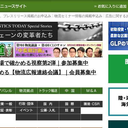
S TODAY｜国内最大の物流ニュースサイト
3PL, SCMなど国内外の最新の物流
、プレスリリース掲載のお申込み
物流セミナー情報の掲載申込み
広告に関する
場で確かめる視察第2弾｜参加募集中
める【物流広報連絡会議】｜会員募集中