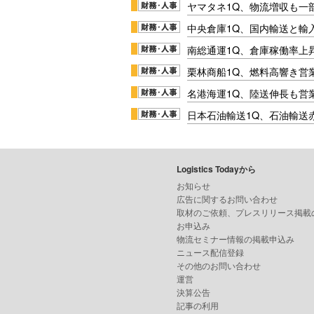
ヤマタネ1Q、物流増収も一
中央倉庫1Q、国内輸送と輸
南総通運1Q、倉庫稼働率上
栗林商船1Q、燃料高響き営
名港海運1Q、陸送伸長も営業
日本石油輸送1Q、石油輸送
Logistics Todayから
お知らせ
広告に関するお問い合わせ
取材のご依頼、プレスリリース掲載
お申込み
物流セミナー情報の掲載申込み
ニュース配信登録
その他のお問い合わせ
運営
決算公告
記事の利用