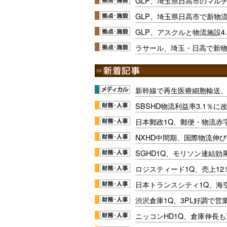
GLP、埼玉県日高市のマル
GLP、埼玉県日高市で新物
GLP、アスクルと物流施設4
ラサール、埼玉・日高で新物流
新幹線で再生医療細胞輸送
SBSHD物流利益率3.1％
日本郵政1Q、郵便・物流赤
NXHD中間期、国際物流伸び
SGHD1Q、モリソン連結効
ロジスティード1Q、売上1
日本トランスシティ1Q、海
渋沢倉庫1Q、3PL好調で営
ニッコンHD1Q、倉庫伸長