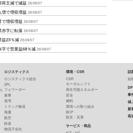
部荷主減で減益
26/08/07
入増で増収増益
26/08/07
昇で増収増益
26/08/07
業赤字に転落
26/08/07
益23％減
26/08/07
赤字で営業益68％減
26/08/07
ロジスティクス
環境・CSR
話
ロジスティクス総合
CSR
短
モーダルシフト
3PL
D
フォワーダー
再生可能エネルギー
の
事
倉庫
安全
港湾
燃料
値
トラック輸送
環境への取り組み
新
海運
BCP
高
防災・災害
航空
鉄道
サービス・商品
物流子会社
ICT・IoT