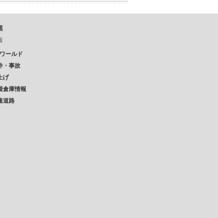
題
報
Pワールド
件・事故
上げ
着倉庫情報
速道路