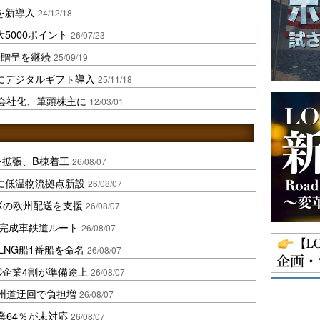
を新導入
24/12/18
5000ポイント
26/07/23
米贈呈を継続
25/09/19
にデジタルギフト導入
25/11/18
用会社化、筆頭株主に
12/03/01
を拡張、B棟着工
26/08/07
に低温物流拠点新設
26/08/07
Xの欧州配送を支援
26/08/07
に完成車鉄道ルート
26/08/07
LNG船1番船を命名
26/08/07
C企業4割が準備途上
26/08/07
州道迂回で負担増
26/08/07
業64％が未対応
26/08/07