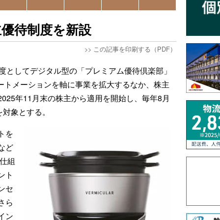
主優待制度を新設
>>
この記事を印刷する（PDF）
制度としてデジタル型の「プレミアム優待倶楽部」
オートメーションを軸に事業を拡大するなか、株主
025年11月末の株主から適用を開始し、毎年8月
を対象とする。
トを
など
る仕組
ント
ンセ
さら
イン