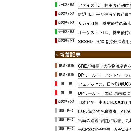
ファイズHD、株主優待制度
関通HD、長期保有で優待最大
サカイ引越、株主優待の新
オーケストラHD、株主優待
SBSHD、ゼロを持分法適
CREが朝霞で大型物流拠点
DPワールド、アントワープ
フェデックス、日本郵便UG
DPワールド、西欧-東南欧
日本郵船、中国CNOOC向け
EU少額貨物免税撤廃、APA
宮崎の運送4割超に影響、九
米CPSC電子申告、APAC企