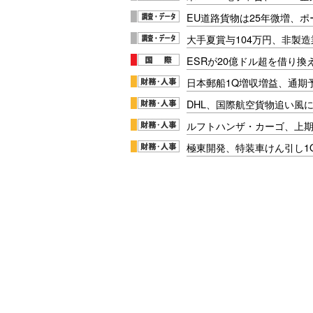
EU道路貨物は25年微増、
大手夏賞与104万円、非製
ESRが20億ドル超を借り換
日本郵船1Q増収増益、通期
DHL、国際航空貨物追い風に
ルフトハンザ・カーゴ、上期E
極東開発、特装車けん引し1