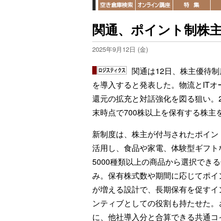
関通、ポイント制株
2025年9月12日 (金)
関通は12日、株主優待
を導入すると発表した。物流とIT
還元の拡充と対話強化を図る狙い。2
末時点で700株以上を保有する株主
新制度は、株主が付与されたポイン
活用し、食品や家電、体験型ギフト
5000種類以上の商品から選択でき
み。保有株式数や期間に応じてポイ
が増える設計で、長期保有を促すイ
ンティブとしての役割も持たせた。
に、他社導入分と合算できる共通コ