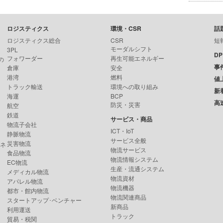
ロジスティクス
環境・CSR
話
ロジスティクス総合
CSR
短
モーダルシフト
3PL
D
フォワーダー
再生可能エネルギー
の
事
倉庫
安全
港湾
燃料
値
トラック輸送
環境への取り組み
新
海運
BCP
高
防災・災害
航空
鉄道
サービス・商品
物流子会社
ICT・IoT
静脈物流
サービス全般
災害物流
ンネ
物流サービス
食品物流
物流情報システム
EC物流
生産・流通システム
メディカル物流
物流資材
アパレル物流
物流機器
都市・館内物流
物流関連商品
スタートアップ･ベンチャー
新商品
利用運送
トラック
貿易・税関