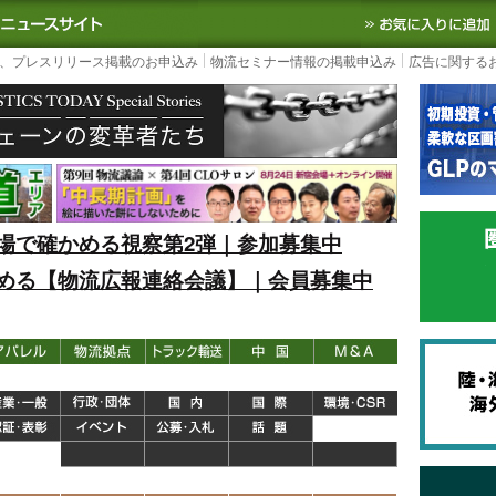
S TODAY｜国内最大の物流ニュースサイト
3PL, SCMなど国内外の最新の物流
、プレスリリース掲載のお申込み
物流セミナー情報の掲載申込み
広告に関する
場で確かめる視察第2弾｜参加募集中
める【物流広報連絡会議】｜会員募集中