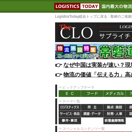
LOGISTIC
LogisticsToday総合トップに戻る
取材のご依頼
👉️
なぜ中国は実装が速い？現
👉️
物流の価値「伝える力」高
ピックアップテーマ
テーマ一覧
スペシャルコンテンツ一覧