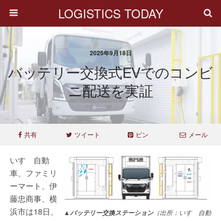
LOGISTICS TODAY
2025年9月18日
バッテリー交換式EVでのコンビ
ニ配送を実証
共有
ツイート
ピン
メール
いすゞ自動
車、ファミリ
ーマート、伊
藤忠商事、横
浜市は18日、
▲バッテリー交換ステーション
（出所：いすゞ自動