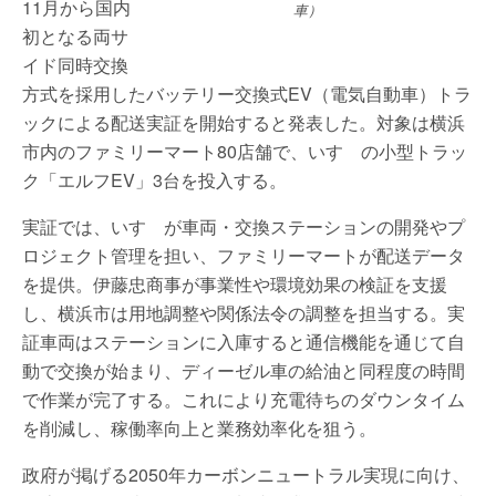
11月から国内
車）
初となる両サ
イド同時交換
方式を採用したバッテリー交換式EV（電気自動車）トラ
ックによる配送実証を開始すると発表した。対象は横浜
市内のファミリーマート80店舗で、いすゞの小型トラッ
ク「エルフEV」3台を投入する。
実証では、いすゞが車両・交換ステーションの開発やプ
ロジェクト管理を担い、ファミリーマートが配送データ
を提供。伊藤忠商事が事業性や環境効果の検証を支援
し、横浜市は用地調整や関係法令の調整を担当する。実
証車両はステーションに入庫すると通信機能を通じて自
動で交換が始まり、ディーゼル車の給油と同程度の時間
で作業が完了する。これにより充電待ちのダウンタイム
を削減し、稼働率向上と業務効率化を狙う。
政府が掲げる2050年カーボンニュートラル実現に向け、