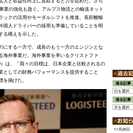
拡大と収益性向上に直結すると力を込めた。さら
送事業の強化も急ぐ。アルプス物流との輸送ネット
ラックの活用やモーダルシフトを推進。長距離輸
外国人ドライバーの採用も準備していることを明
する構えを示した。
のにする一方で、成長のもう一方のエンジンとな
る海外事業だ。海外事業を率いるクリストファ
BO）は、「我々の目標は、日本企業と比較されるの
業としての財務パフォーマンスを提供すること
標を掲げた。
過去記事
過去記事
11月26日