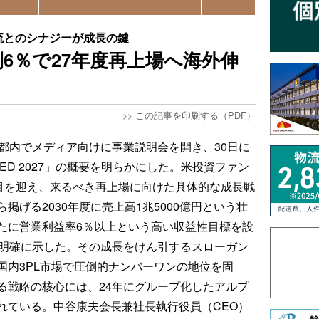
物流とのシナジーが成長の鍵
6％で27年度再上場へ海外伸
>>
この記事を印刷する（PDF）
、都内でメディア向けに事業説明会を開き、30日に
EED 2027」の概要を明らかにした。米投資ファン
年目を迎え、来るべき再上場に向けた具体的な成長戦
げる2030年度に売上高1兆5000億円という壮
たに営業利益率6％以上という高い収益性目標を設
を明確に示した。その成長をけん引するスローガン
国内3PL市場で圧倒的ナンバーワンの地位を固
る戦略の核心には、24年にグループ化したアルプ
れている。中谷康夫会長兼社長執行役員（CEO）