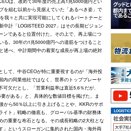
EOは、改めて30年度の売上高1兆5000億円とい
ップを組む以前から見据えていた「あるべき姿」で
年を我々と共に実現可能にしてくれるパートナーと
計「LOGISTEED 2027」はその長期ビジョン
ーンであると位置付けた。その上で、再上場につ
る。30年の1兆5000億円への道筋をつけること
」と述べ、中計期間中の着実な成長が再上場の絶対
として、中谷CEOが特に重要視するのが「海外投
国内の同業他社ではなく、世界のトッププレーヤ
可欠だとし、「営業利益率は直近5.6％だが、
必要がある」と、具体的な数値目標を掲げた。ま
後から50％以上に引き上げることや、KKRのサポ
ライト」戦略の徹底も、グローバル基準の財務体
めの重要な布石となる。その成長戦略の2大柱とな
す」というスローガンに集約された国内・海外両