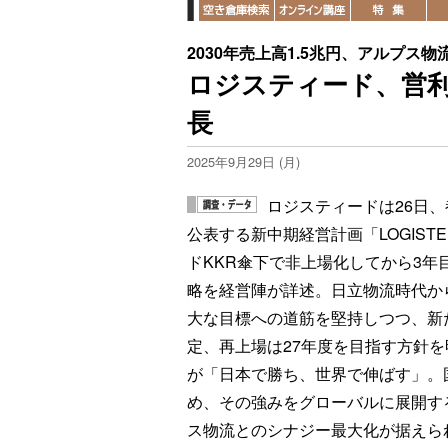
2030年売上高1.5兆円、アルプス
ロジスティード、営利
長
2025年9月29日 (月)
ロジスティードは26日
公表する新中期経営計画「LOGIST
ドKKR傘下で非上場化してから3
略を経営陣が詳述。日立物流時代から掲
大な目標への道筋を堅持しつつ、新
定、再上場は27年度を目指す方針
が「日本で勝ち、世界で伸ばす」。
め、その強みをグローバルに展開す
ス物流とのシナジー最大化が据えら