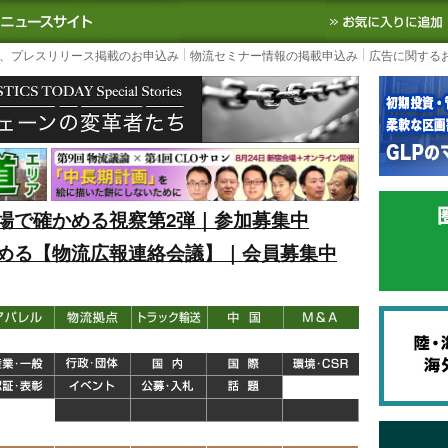
S TODAY｜国内最大の物流ニュースサイト
3PL, SCMなど国内外の最新の物流
、プレスリリース掲載のお申込み
物流セミナー情報の掲載申込み
広告に関する
場で確かめる視察第2弾｜参加募集中
める【物流広報連絡会議】｜会員募集中