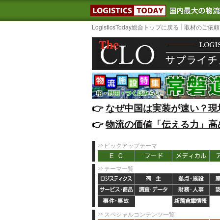
LOGISTIC
LogisticsToday総合トップに戻る
取材のご依頼
👉️
なぜ中国は実装が速い？現
👉️
物流の価値「伝える力」高
ピックアップテーマ
テーマ一覧
スペシャルコンテンツ一覧