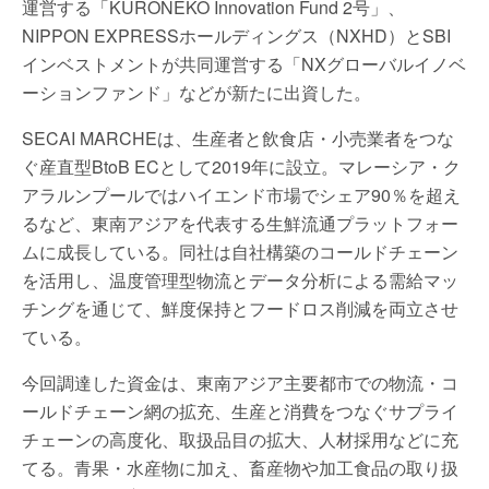
運営する「KURONEKO Innovation Fund 2号」、
NIPPON EXPRESSホールディングス（NXHD）とSBI
インベストメントが共同運営する「NXグローバルイノベ
ーションファンド」などが新たに出資した。
SECAI MARCHEは、生産者と飲食店・小売業者をつな
ぐ産直型BtoB ECとして2019年に設立。マレーシア・ク
アラルンプールではハイエンド市場でシェア90％を超え
るなど、東南アジアを代表する生鮮流通プラットフォー
ムに成長している。同社は自社構築のコールドチェーン
を活用し、温度管理型物流とデータ分析による需給マッ
チングを通じて、鮮度保持とフードロス削減を両立させ
ている。
今回調達した資金は、東南アジア主要都市での物流・コ
ールドチェーン網の拡充、生産と消費をつなぐサプライ
チェーンの高度化、取扱品目の拡大、人材採用などに充
てる。青果・水産物に加え、畜産物や加工食品の取り扱