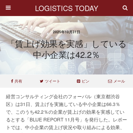
LOGISTICS TODAY
2025年10月31日
「賃上げ効果を実感」している
中小企業は42.2％
共有
ツイート
ピン
メール
経営コンサルティング会社のフォーバル（東京都渋谷
区）は31日、賃上げを実施している中小企業は66.3％
で、このうち42.2％の企業が賃上げの効果を実感してい
るとする「BLUE REPORT 11月号」を発行した。レポー
トでは、中小企業の賃上げ状況や取り組みによる効果、