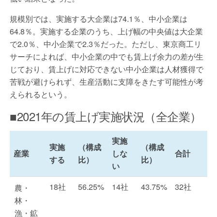
規模別では、実施する大企業は74.1％、中小企業は
64.8％。実施する企業のうち、上げ幅の中央値は大企業
で2.0％、中小企業で2.3％だった。ただし、東京商工リ
サーチによれば、中小企業の中でも賃上げ余力の差が生
じており、賃上げに対応できない中小企業は人材獲得で
苦戦が避けられず、生産活動に支障をきたす可能性が考
えられるという。
■2021年の賃上げ実施状況（全企業）
実施
実施
（構成
（構成
産業
しな
合計
する
比）
比）
い
18社
56.25%
14社
43.75%
32社
農・
林・
漁・鉱