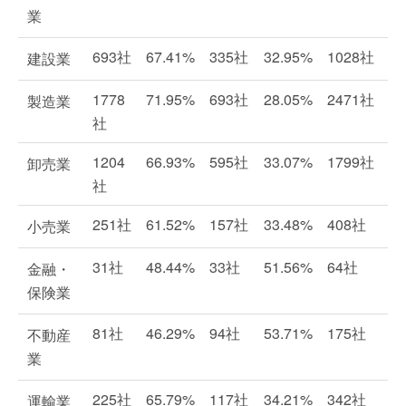
業
693社
67.41%
335社
32.95%
1028社
建設業
1778
71.95%
693社
28.05%
2471社
製造業
社
1204
66.93%
595社
33.07%
1799社
卸売業
社
251社
61.52%
157社
33.48%
408社
小売業
31社
48.44%
33社
51.56%
64社
金融・
保険業
81社
46.29%
94社
53.71%
175社
不動産
業
225社
65.79%
117社
34.21%
342社
運輸業