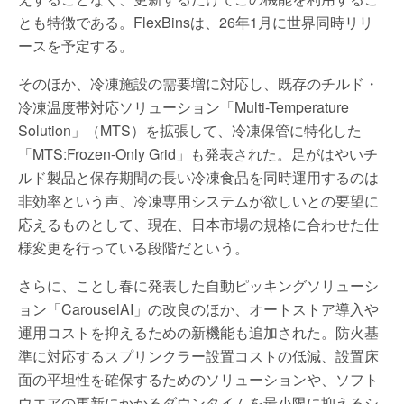
とも特徴である。FlexBinsは、26年1月に世界同時リリ
ースを予定する。
そのほか、冷凍施設の需要増に対応し、既存のチルド・
冷凍温度帯対応ソリューション「Multi-Temperature
Solution」（MTS）を拡張して、冷凍保管に特化した
「MTS:Frozen-Only Grid」も発表された。足がはやいチ
ルド製品と保存期間の長い冷凍食品を同時運用するのは
非効率という声、冷凍専用システムが欲しいとの要望に
応えるものとして、現在、日本市場の規格に合わせた仕
様変更を行っている段階だという。
さらに、ことし春に発表した自動ピッキングソリューシ
ョン「CarouselAI」の改良のほか、オートストア導入や
運用コストを抑えるための新機能も追加された。防火基
準に対応するスプリンクラー設置コストの低減、設置床
面の平坦性を確保するためのソリューションや、ソフト
ウエアの更新にかかるダウンタイムを最小限に抑えるシ