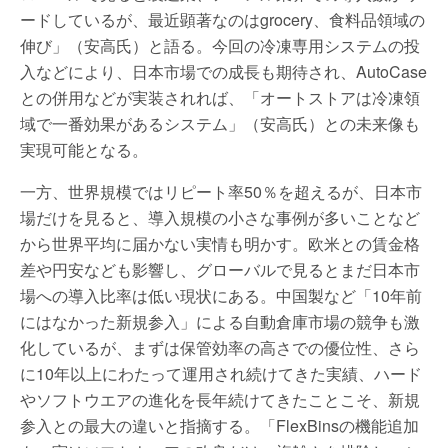
ードしているが、最近顕著なのはgrocery、食料品領域の
伸び」（安高氏）と語る。今回の冷凍専用システムの投
入などにより、日本市場での成長も期待され、AutoCase
との併用などが実装されれば、「オートストアは冷凍領
域で一番効果があるシステム」（安高氏）との未来像も
実現可能となる。
一方、世界規模ではリピート率50％を超えるが、日本市
場だけを見ると、導入規模の小さな事例が多いことなど
から世界平均に届かない実情も明かす。欧米との賃金格
差や円安なども影響し、グローバルで見るとまだ日本市
場への導入比率は低い現状にある。中国製など「10年前
にはなかった新規参入」による自動倉庫市場の競争も激
化しているが、まずは保管効率の高さでの優位性、さら
に10年以上にわたって運用され続けてきた実績、ハード
やソフトウエアの進化を長年続けてきたことこそ、新規
参入との最大の違いと指摘する。「FlexBinsの機能追加