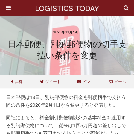
LOGISTICS TODAY
2025年11月14日
日本郵便、別納郵便物の切手支
払い条件を変更
共有
ツイート
ピン
メール
日本郵便は13日、別納郵便物の料金を郵便切手で支払う
際の条件を2026年2月1日から変更すると発表した。
同社によると、料金割引郵便物以外の基本料金を適用す
る別納郵便物について、従来は1回5万円超の差し出しで
も郵便切手で100万円まで支払うことが可能だったが、