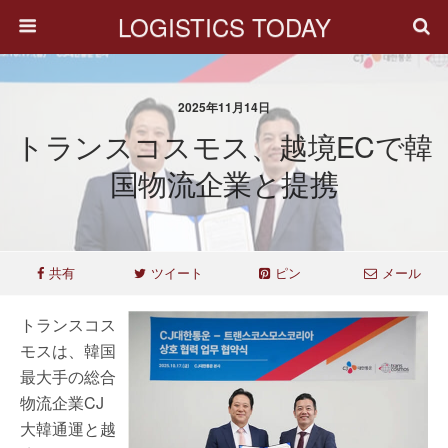
LOGISTICS TODAY
2025年11月14日
トランスコスモス、越境ECで韓
国物流企業と提携
共有
ツイート
ピン
メール
トランスコス
モスは、韓国
最大手の総合
物流企業CJ
大韓通運と越