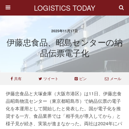
LOGISTICS TODAY
2025年11月17日
伊藤忠食品、昭島センターの納
品伝票電子化
共有
ツイート
ピン
メール
伊藤忠食品と大塚倉庫（大阪市港区）は11日、伊藤忠食
品昭島物流センター（東京都昭島市）で納品伝票の電子
化を本運用として開始したと発表した。国が電子化を推
奨する一方、食品業界では「相手先が導入してから」と
様子見が続き、実装が進まなかった。両社は2024年にパ