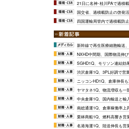
21日に名神･桂川PAで過積
国交省、過積載防止の啓発活動
四国運輸局管内で過積載防
新幹線で再生医療細胞輸送
NXHD中間期、国際物流伸び
SGHD1Q、モリソン連結効
渋沢倉庫1Q、3PL好調で営
ニッコンHD1Q、倉庫伸長
ヤマタネ1Q、物流増収も一
中央倉庫1Q、国内輸送と輸
南総通運1Q、倉庫稼働率上
栗林商船1Q、燃料高響き営
名港海運1Q、陸送伸長も営業