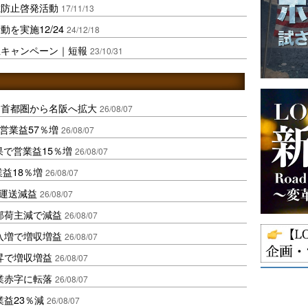
載防止啓発活動
17/11/13
を実施12/24
24/12/18
止キャンペーン｜短報
23/10/31
、首都圏から名阪へ拡大
26/08/07
営業益57％増
26/08/07
果で営業益15％増
26/08/07
業益18％増
26/08/07
も運送減益
26/08/07
部荷主減で減益
26/08/07
入増で増収増益
26/08/07
昇で増収増益
26/08/07
業赤字に転落
26/08/07
益23％減
26/08/07