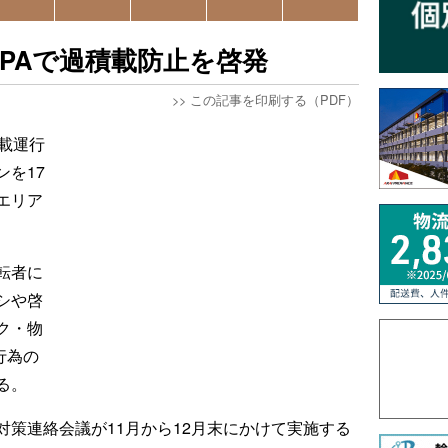
PAで過積載防止を啓発
>>
この記事を印刷する（PDF）
載運行
を17
エリア
転者に
シや啓
ク・物
行為の
る。
策連絡会議が11月から12月末にかけて実施する