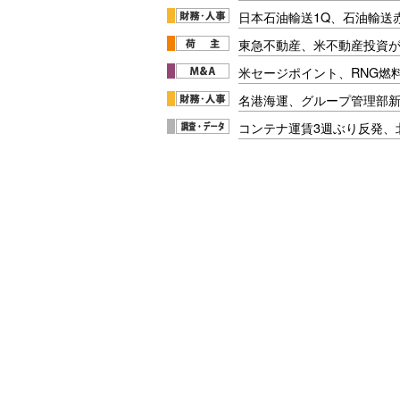
日本石油輸送1Q、石油輸送
東急不動産、米不動産投資が
米セージポイント、RNG燃料
名港海運、グループ管理部
コンテナ運賃3週ぶり反発、