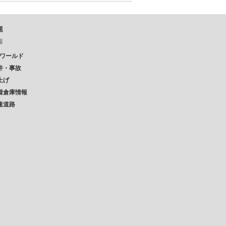
題
報
Pワールド
件・事故
上げ
着倉庫情報
速道路