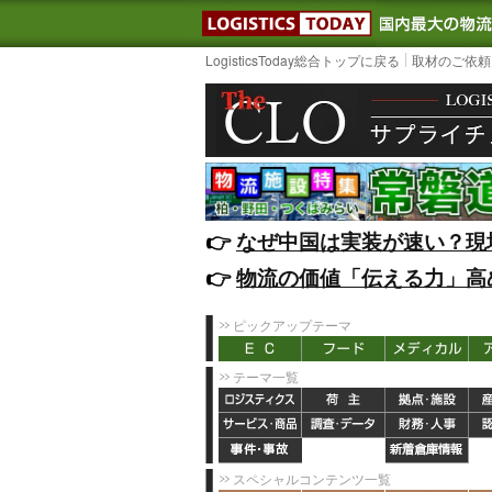
LOGISTIC
LogisticsToday総合トップに戻る
取材のご依頼
👉️
なぜ中国は実装が速い？現
👉️
物流の価値「伝える力」高
ピックアップテーマ
テーマ一覧
スペシャルコンテンツ一覧