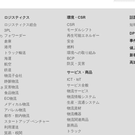
ロジスティクス
環境・CSR
話
ロジスティクス総合
CSR
短
モーダルシフト
3PL
D
フォワーダー
再生可能エネルギー
の
事
倉庫
安全
港湾
燃料
値
トラック輸送
環境への取り組み
新
海運
BCP
高
防災・災害
航空
鉄道
サービス・商品
物流子会社
ICT・IoT
静脈物流
サービス全般
災害物流
ンネ
物流サービス
食品物流
物流情報システム
EC物流
生産・流通システム
メディカル物流
物流資材
アパレル物流
物流機器
都市・館内物流
物流関連商品
スタートアップ･ベンチャー
新商品
利用運送
トラック
貿易・税関