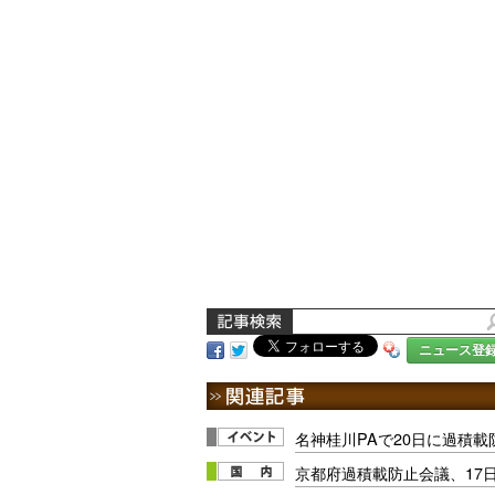
ニュース登
名神桂川PAで20日に過積
京都府過積載防止会議、17