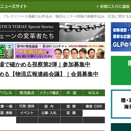
S TODAY｜国内最大の物流ニュースサイト
3PL, SCMなど国内外の最新の物流
、プレスリリース掲載のお申込み
物流セミナー情報の掲載申込み
広告に関する
場で確かめる視察第2弾｜参加募集中
める【物流広報連絡会議】｜会員募集中