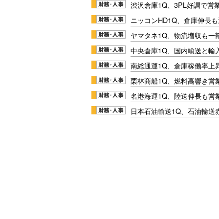
渋沢倉庫1Q、3PL好調で営
ニッコンHD1Q、倉庫伸長
ヤマタネ1Q、物流増収も一
中央倉庫1Q、国内輸送と輸
南総通運1Q、倉庫稼働率上
栗林商船1Q、燃料高響き営
名港海運1Q、陸送伸長も営業
日本石油輸送1Q、石油輸送