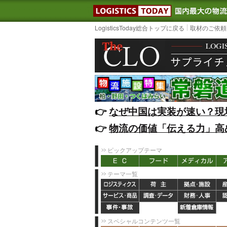
LOGISTIC
LogisticsToday総合トップに戻る
取材のご依頼
👉️
なぜ中国は実装が速い？現
👉️
物流の価値「伝える力」高
ピックアップテーマ
テーマ一覧
スペシャルコンテンツ一覧