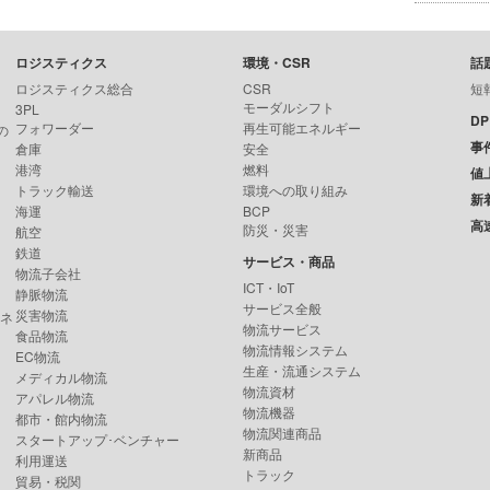
ロジスティクス
環境・CSR
話
ロジスティクス総合
CSR
短
モーダルシフト
3PL
D
フォワーダー
再生可能エネルギー
の
事
倉庫
安全
港湾
燃料
値
トラック輸送
環境への取り組み
新
海運
BCP
高
防災・災害
航空
鉄道
サービス・商品
物流子会社
ICT・IoT
静脈物流
サービス全般
災害物流
ンネ
物流サービス
食品物流
物流情報システム
EC物流
生産・流通システム
メディカル物流
物流資材
アパレル物流
物流機器
都市・館内物流
物流関連商品
スタートアップ･ベンチャー
新商品
利用運送
トラック
貿易・税関