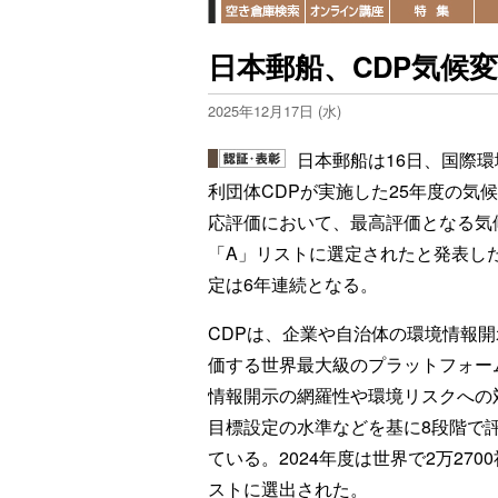
日本郵船、CDP気候
2025年12月17日 (水)
日本郵船は16日、国際環
利団体CDPが実施した25年度の気
応評価において、最高評価となる気
「A」リストに選定されたと発表し
定は6年連続となる。
CDPは、企業や自治体の環境情報開
価する世界最大級のプラットフォー
情報開示の網羅性や環境リスクへの
目標設定の水準などを基に8段階で
ている。2024年度は世界で2万27
ストに選出された。