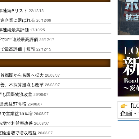
年連続Aリスト
22/12/13
先進企業に選ばれる
20/12/09
年連続最高評価
17/10/25
野で3年連続最高評価
25/12/17
応で最高評価｜短報
22/12/15
、首都圏から名阪へ拡大
26/08/07
に改善、不採算拠点も改革
26/08/07
字も国際物流改善
26/08/07
営業益57％増
26/08/07
果で営業益15％増
26/08/07
2％増で利益率改善
26/08/07
空輸送増で増収増益
26/08/07