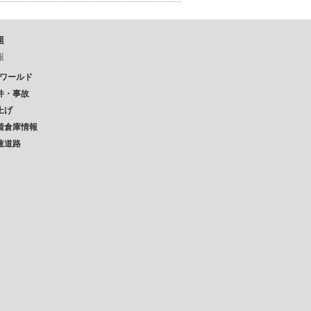
題
報
Pワールド
件・事故
上げ
着倉庫情報
速道路