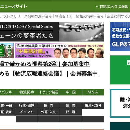
S TODAY｜国内最大の物流ニュースサイト
3PL, SCMなど国内外の最新の物流
、プレスリリース掲載のお申込み
物流セミナー情報の掲載申込み
広告に関する
場で確かめる視察第2弾｜参加募集中
める【物流広報連絡会議】｜会員募集中