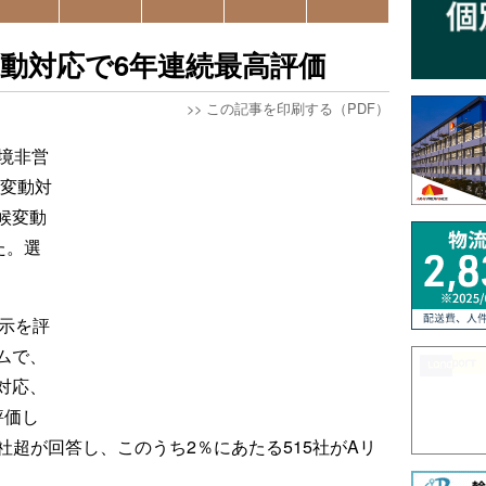
変動対応で6年連続最高評価
>>
この記事を印刷する（PDF）
境非営
候変動対
候変動
た。選
示を評
ムで、
対応、
評価し
00社超が回答し、このうち2％にあたる515社がAリ