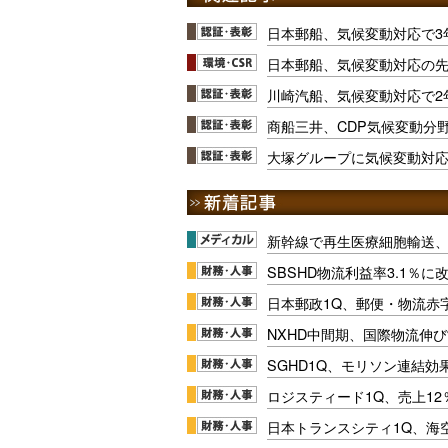
日本郵船、気候変動対応で3
日本郵船、気候変動対応の
川崎汽船、気候変動対応で2
商船三井、CDP気候変動分
大塚グループに気候変動対
新幹線で再生医療細胞輸送
SBSHD物流利益率3.1％
日本郵政1Q、郵便・物流赤
NXHD中間期、国際物流伸び
SGHD1Q、モリソン連結効
ロジスティード1Q、売上1
日本トランスシティ1Q、海