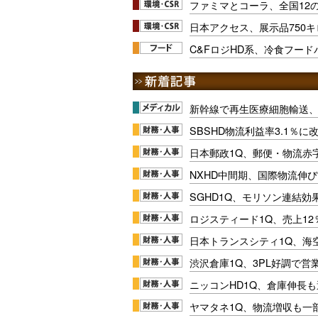
ファミマとコーラ、全国12
日本アクセス、展示品750
C&FロジHD系、冷食フー
新幹線で再生医療細胞輸送
SBSHD物流利益率3.1％
日本郵政1Q、郵便・物流赤
NXHD中間期、国際物流伸び
SGHD1Q、モリソン連結効
ロジスティード1Q、売上1
日本トランスシティ1Q、海
渋沢倉庫1Q、3PL好調で営
ニッコンHD1Q、倉庫伸長
ヤマタネ1Q、物流増収も一