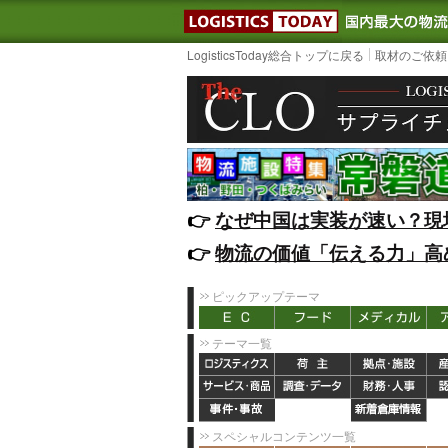
LOGISTIC
LogisticsToday総合トップに戻る
取材のご依頼
👉️
なぜ中国は実装が速い？現
👉️
物流の価値「伝える力」高
ピックアップテーマ
テーマ一覧
スペシャルコンテンツ一覧