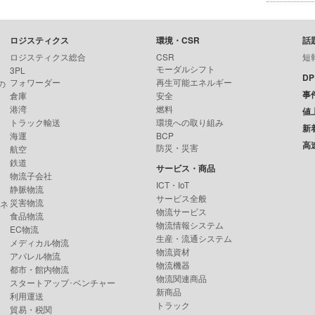
ロジスティクス
環境・CSR
話
ロジスティクス総合
CSR
短
モーダルシフト
3PL
D
フォワーダー
再生可能エネルギー
の
事
倉庫
安全
港湾
燃料
値
トラック輸送
環境への取り組み
新
海運
BCP
高
防災・災害
航空
鉄道
サービス・商品
物流子会社
ICT・IoT
静脈物流
サービス全般
災害物流
ンネ
物流サービス
食品物流
物流情報システム
EC物流
生産・流通システム
メディカル物流
物流資材
アパレル物流
物流機器
都市・館内物流
物流関連商品
スタートアップ･ベンチャー
新商品
利用運送
トラック
貿易・税関