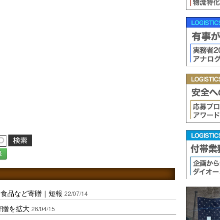
録
に食品など寄贈｜短報
22/07/14
寄贈を拡大
26/04/15