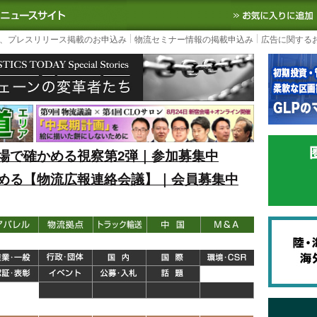
S TODAY｜国内最大の物流ニュースサイト
3PL, SCMなど国内外の最新の物流
、プレスリリース掲載のお申込み
物流セミナー情報の掲載申込み
広告に関する
場で確かめる視察第2弾｜参加募集中
める【物流広報連絡会議】｜会員募集中