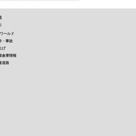
題
報
Pワールド
件・事故
上げ
着倉庫情報
速道路