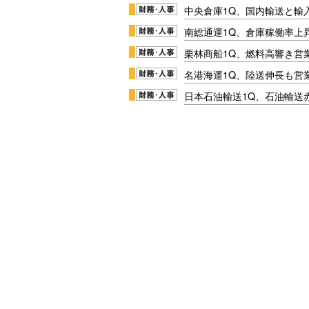
中央倉庫1Q、国内輸送と輸
南総通運1Q、倉庫稼働率上
栗林商船1Q、燃料高響き営
名港海運1Q、陸送伸長も営業
日本石油輸送1Q、石油輸送