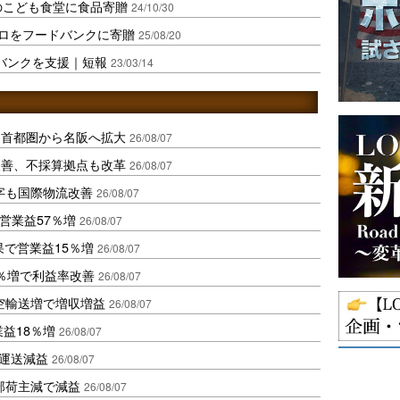
のこども食堂に食品寄贈
24/10/30
キロをフードバンクに寄贈
25/08/20
ドバンクを支援｜短報
23/03/14
、首都圏から名阪へ拡大
26/08/07
に改善、不採算拠点も改革
26/08/07
字も国際物流改善
26/08/07
営業益57％増
26/08/07
果で営業益15％増
26/08/07
2％増で利益率改善
26/08/07
空輸送増で増収増益
26/08/07
業益18％増
26/08/07
も運送減益
26/08/07
部荷主減で減益
26/08/07