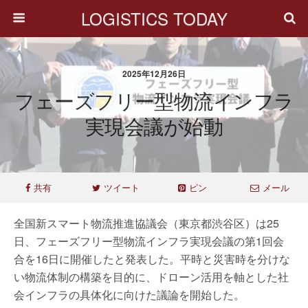
LOGISTICS TODAY
2025年12月26日
フェーズフリー型物流インフラ
実現会議が始動
共有
ツイート
ピン
メール
全国新スマート物流推進協議会（東京都渋谷区）は25
日、フェーズフリー型物流インフラ実現会議の第1回会
合を16日に開催したと発表した。平時と災害時を分けな
い物流体制の構築を目的に、ドローン活用を軸とした社
会インフラの具体化に向けた議論を開始した。