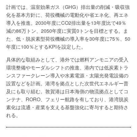
計画では、温室効果ガス（GHG）排出量の削減・吸収強
化を基本方針に、荷役機械の電動化や省エネ化、再エネ
導入を推進。2030年度にCO2排出量を13年度比で49％
減の86万トン、2050年度に実質0トンを目標とする。ま
た、低・脱炭素型荷役機械の導入率を30年度に75％、50
年度に100％とするKPIを設定した。
具体的な取組みとして、港外では燃料アンモニアの受入
環境整備やモーダルシフトの推進、港内では低炭素トラ
ンスファークレーン導入や水素電源・太陽光発電設備の
設置などを計画。港湾を拠点とした次世代エネルギー普
及にも取り組む。敦賀港は日本海側の物流拠点としてコ
ンテナ、RORO、フェリー航路を有しており、港湾脱炭
素化は流通・産業を支える基盤強化に寄与すると期待さ
れる。