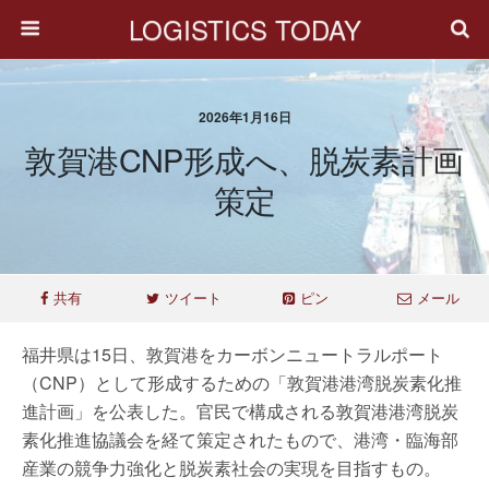
LOGISTICS TODAY
2026年1月16日
敦賀港CNP形成へ、脱炭素計画
策定
共有
ツイート
ピン
メール
福井県は15日、敦賀港をカーボンニュートラルポート
（CNP）として形成するための「敦賀港港湾脱炭素化推
進計画」を公表した。官民で構成される敦賀港港湾脱炭
素化推進協議会を経て策定されたもので、港湾・臨海部
産業の競争力強化と脱炭素社会の実現を目指すもの。