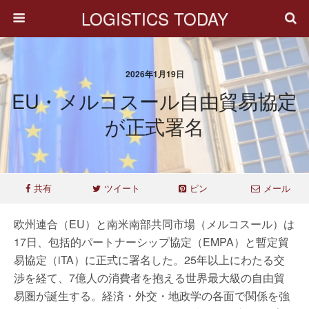
LOGISTICS TODAY
2026年1月19日
EU・メルコスール自由貿易協定
が正式署名
共有
ツイート
ピン
メール
欧州連合（EU）と南米南部共同市場（メルコスール）は
17日、包括的パートナーシップ協定（EMPA）と暫定貿
易協定（iTA）に正式に署名した。25年以上にわたる交
渉を経て、7億人の消費者を抱える世界最大級の自由貿
易圏が誕生する。経済・外交・地政学の各面で関係を強