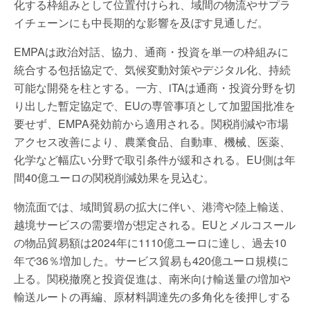
化する枠組みとして位置付けられ、域間の物流やサプラ
イチェーンにも中長期的な影響を及ぼす見通しだ。
EMPAは政治対話、協力、通商・投資を単一の枠組みに
統合する包括協定で、気候変動対策やデジタル化、持続
可能な開発を柱とする。一方、iTAは通商・投資分野を切
り出した暫定協定で、EUの専管事項として加盟国批准を
要せず、EMPA発効前から適用される。関税削減や市場
アクセス改善により、農業食品、自動車、機械、医薬、
化学など幅広い分野で取引条件が緩和される。EU側は年
間40億ユーロの関税削減効果を見込む。
物流面では、域間貿易の拡大に伴い、港湾や陸上輸送、
越境サービスの需要増が想定される。EUとメルコスール
の物品貿易額は2024年に1110億ユーロに達し、過去10
年で36％増加した。サービス貿易も420億ユーロ規模に
上る。関税撤廃と投資促進は、南米向け輸送量の増加や
輸送ルートの再編、原材料調達先の多角化を後押しする