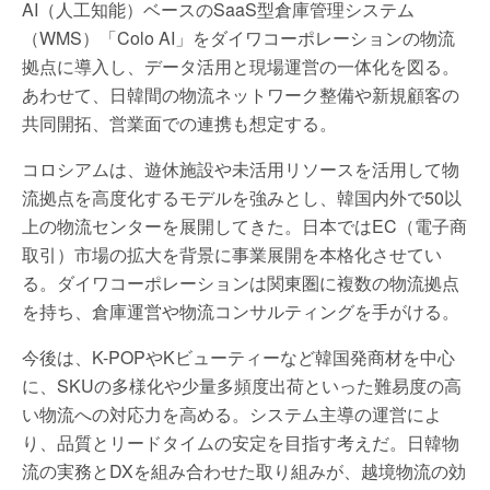
AI（人工知能）ベースのSaaS型倉庫管理システム
（WMS）「Colo AI」をダイワコーポレーションの物流
拠点に導入し、データ活用と現場運営の一体化を図る。
あわせて、日韓間の物流ネットワーク整備や新規顧客の
共同開拓、営業面での連携も想定する。
コロシアムは、遊休施設や未活用リソースを活用して物
流拠点を高度化するモデルを強みとし、韓国内外で50以
上の物流センターを展開してきた。日本ではEC（電子商
取引）市場の拡大を背景に事業展開を本格化させてい
る。ダイワコーポレーションは関東圏に複数の物流拠点
を持ち、倉庫運営や物流コンサルティングを手がける。
今後は、K-POPやKビューティーなど韓国発商材を中心
に、SKUの多様化や少量多頻度出荷といった難易度の高
い物流への対応力を高める。システム主導の運営によ
り、品質とリードタイムの安定を目指す考えだ。日韓物
流の実務とDXを組み合わせた取り組みが、越境物流の効