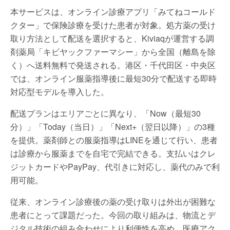
本サービスは、オンライン診療アプリ「みてねコールド
クター」で保険診療を受けた患者が対象。処方薬の受け
取り方法として配送を選択すると、Kiviaqが運営する調
剤薬局「キビヤックファーマシー」から全国（離島を除
く）へ送料無料で発送される。港区・千代田区・中央区
では、オンライン服薬指導後に最短30分で配送する即時
対応型モデルを導入した。
配送プランはエリアごとに異なり、「Now（最短30
分）」「Today（当日）」「Next+（翌日以降）」の3種
を提供。薬剤師との服薬指導はLINEを通じて行い、患者
は診療から服薬までを自宅で完結できる。支払いはクレ
ジットカードやPayPay、代引きに対応し、薬代のみで利
用可能。
従来、オンライン診療後の薬の受け取りは外出が困難な
患者にとって課題だった。今回の取り組みは、物流とデ
ジタル技術の組み合わせにより利便性を高め、医療アク