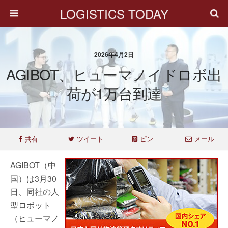
LOGISTICS TODAY
2026年4月2日
AGIBOT、ヒューマノイドロボ出
荷が1万台到達
共有
ツイート
ピン
メール
AGIBOT（中
国）は3月30
日、同社の人
型ロボット
（ヒューマノ