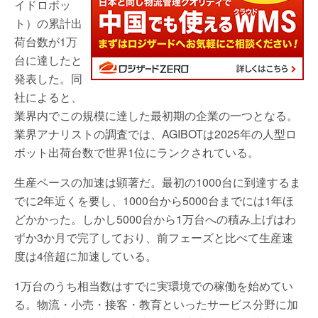
イドロボッ
ト）の累計出
荷台数が1万
台に達したと
発表した。同
社によると、
業界内でこの規模に達した最初期の企業の一つとなる。
業界アナリストの調査では、AGIBOTは2025年の人型ロ
ボット出荷台数で世界1位にランクされている。
生産ペースの加速は顕著だ。最初の1000台に到達するま
でに2年近くを要し、1000台から5000台までには1年ほ
どかかった。しかし5000台から1万台への積み上げはわ
ずか3か月で完了しており、前フェーズと比べて生産速
度は4倍超に加速している。
1万台のうち相当数はすでに実環境での稼働を始めてい
る。物流・小売・接客・教育といったサービス分野に加