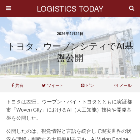
LOGISTICS TODAY
2026年4月24日
トヨタ、ウーブンシティでAI基
盤公開
共有
ツイート
ピン
メール
トヨタは22日、ウーブン・バイ・トヨタとともに実証都
市「Woven City」におけるAI（人工知能）技術や開発基
盤を公開した。
公開したのは、視覚情報と言語を統合して現実世界の状
況を理解・判断する大規模AIモデル「AI Vision Engine」