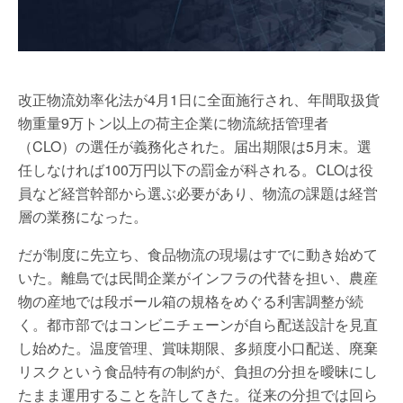
改正物流効率化法が4月1日に全面施行され、年間取扱貨
物重量9万トン以上の荷主企業に物流統括管理者
（CLO）の選任が義務化された。届出期限は5月末。選
任しなければ100万円以下の罰金が科される。CLOは役
員など経営幹部から選ぶ必要があり、物流の課題は経営
層の業務になった。
だが制度に先立ち、食品物流の現場はすでに動き始めて
いた。離島では民間企業がインフラの代替を担い、農産
物の産地では段ボール箱の規格をめぐる利害調整が続
く。都市部ではコンビニチェーンが自ら配送設計を見直
し始めた。温度管理、賞味期限、多頻度小口配送、廃棄
リスクという食品特有の制約が、負担の分担を曖昧にし
たまま運用することを許してきた。従来の分担では回ら