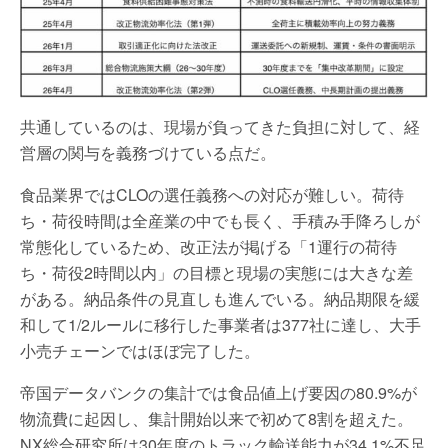
共通しているのは、現場が負ってきた負担に対して、経
営層の関与を義務づけている点だ。
食品業界ではCLOの選任義務への対応が難しい。荷待
ち・荷役時間は全産業の中でも長く、手積み手降ろしが
常態化しているため、改正法が掲げる「1運行の荷待
ち・荷役2時間以内」の目標と現場の実態には大きな差
がある。納品条件の見直しも進んでいる。納品期限を緩
和して1/2ルールに移行した事業者は377社に達し、大手
小売チェーンではほぼ完了した。
帝国データバンクの集計では食品値上げ要因の80.9%が
物流費に起因し、集計開始以来で初めて8割を超えた。
NX総合研究所は30年度のトラック輸送能力が34.1%不足