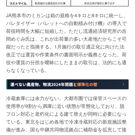
JA熊本市のミカンは箱の規格を4キロと8キロに統一し、
パレタイザー（パレットへの自動積み付け機）の導入で
荷役時間を大幅に短縮した。ただし流通経済研究所の吉
間めぐみ氏は、これが出荷量の多い大産地だからこそ可
能だったと指摘する。1月施行の取引適正化に向けた法
改正では運賃や作業条件の書面明示が義務となった。荷
役や運賃の分担を曖昧にしたままの取引は、法的にも通
らなくなっている。
冷蔵倉庫には余力がない。大都市圏では保管スペースの
使用率が9割から満庫に近い状態が常態化しており、脱
フロン対応と老朽化による建て替えが同時に必要になっ
ている。東北をはじめ各地で冷凍冷蔵対応の新規施設整
備が進み、国も中継共同物流拠点に補助金を拡充して後