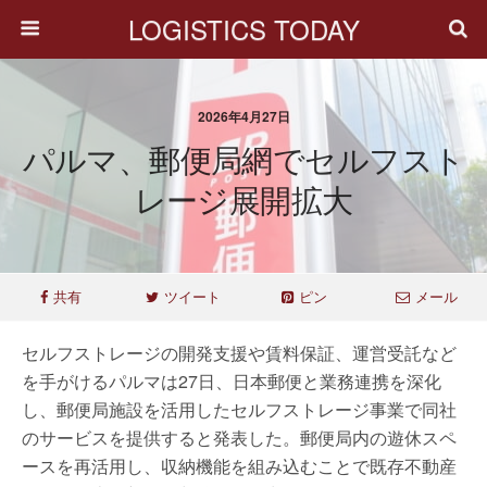
LOGISTICS TODAY
2026年4月27日
パルマ、郵便局網でセルフスト
レージ展開拡大
共有
ツイート
ピン
メール
セルフストレージの開発支援や賃料保証、運営受託など
を手がけるパルマは27日、日本郵便と業務連携を深化
し、郵便局施設を活用したセルフストレージ事業で同社
のサービスを提供すると発表した。郵便局内の遊休スペ
ースを再活用し、収納機能を組み込むことで既存不動産