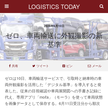
LOGISTICS TODAY
2026年6月10日
ゼロ、車両輸送に外観撮影の新
基準
共有
ツイート
ピン
メール
ゼロは10日、車両輸送サービスで、引取時と納車時の車
両外観撮影を活用した「デジタル基準」を導入すると発
表した。従来の目視確認や車両展開図への手書き記録に
代え、専用アプリ「moℓa」（モーラ）を使って車両状態
を画像データとして保存する。6月11日受注分から順次