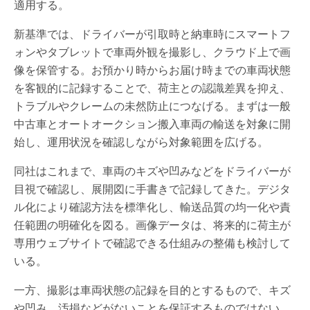
適用する。
新基準では、ドライバーが引取時と納車時にスマートフ
ォンやタブレットで車両外観を撮影し、クラウド上で画
像を保管する。お預かり時からお届け時までの車両状態
を客観的に記録することで、荷主との認識差異を抑え、
トラブルやクレームの未然防止につなげる。まずは一般
中古車とオートオークション搬入車両の輸送を対象に開
始し、運用状況を確認しながら対象範囲を広げる。
同社はこれまで、車両のキズや凹みなどをドライバーが
目視で確認し、展開図に手書きで記録してきた。デジタ
ル化により確認方法を標準化し、輸送品質の均一化や責
任範囲の明確化を図る。画像データは、将来的に荷主が
専用ウェブサイトで確認できる仕組みの整備も検討して
いる。
一方、撮影は車両状態の記録を目的とするもので、キズ
や凹み、汚損などがないことを保証するものではない。