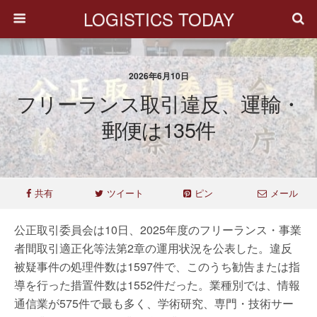
LOGISTICS TODAY
2026年6月10日
フリーランス取引違反、運輸・
郵便は135件
共有
ツイート
ピン
メール
公正取引委員会は10日、2025年度のフリーランス・事業
者間取引適正化等法第2章の運用状況を公表した。違反
被疑事件の処理件数は1597件で、このうち勧告または指
導を行った措置件数は1552件だった。業種別では、情報
通信業が575件で最も多く、学術研究、専門・技術サー