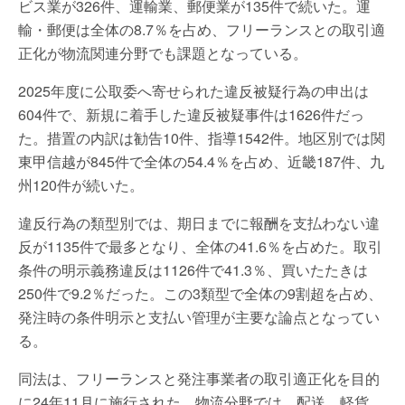
ビス業が326件、運輸業、郵便業が135件で続いた。運
輸・郵便は全体の8.7％を占め、フリーランスとの取引適
正化が物流関連分野でも課題となっている。
2025年度に公取委へ寄せられた違反被疑行為の申出は
604件で、新規に着手した違反被疑事件は1626件だっ
た。措置の内訳は勧告10件、指導1542件。地区別では関
東甲信越が845件で全体の54.4％を占め、近畿187件、九
州120件が続いた。
違反行為の類型別では、期日までに報酬を支払わない違
反が1135件で最多となり、全体の41.6％を占めた。取引
条件の明示義務違反は1126件で41.3％、買いたたきは
250件で9.2％だった。この3類型で全体の9割超を占め、
発注時の条件明示と支払い管理が主要な論点となってい
る。
同法は、フリーランスと発注事業者の取引適正化を目的
に24年11月に施行された。物流分野では、配送、軽貨