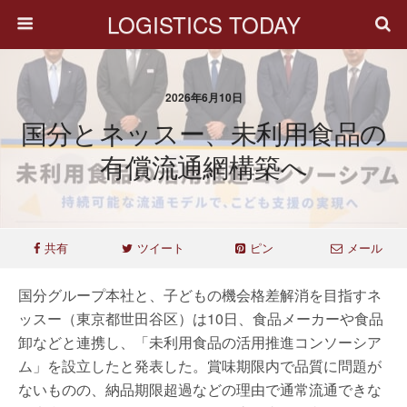
LOGISTICS TODAY
2026年6月10日
国分とネッスー、未利用食品の
有償流通網構築へ
共有
ツイート
ピン
メール
国分グループ本社と、子どもの機会格差解消を目指すネ
ッスー（東京都世田谷区）は10日、食品メーカーや食品
卸などと連携し、「未利用食品の活用推進コンソーシア
ム」を設立したと発表した。賞味期限内で品質に問題が
ないものの、納品期限超過などの理由で通常流通できな