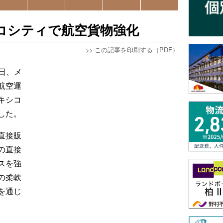
コシティで航空貨物強化
>>
この記事を印刷する（PDF）
9日、メ
航空運
キシコ
した。
直接販
の直接
スを強
の柔軟
を通じ