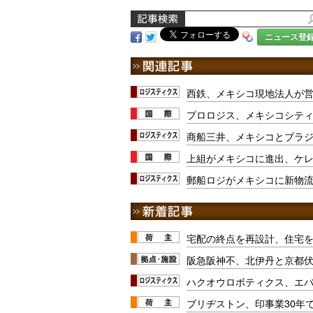
ニュース登
西鉄、メキシコ現地法人が
プロロジス、メキシコシティ
商船三井、メキシコとブラジ
上組がメキシコに進出、ケ
郵船ロジがメキシコに新物
宅配の終点を再設計、住宅
阪急阪神不、北伊丹と京都
ハクオウロボティクス、エ
ブリヂストン、印事業30年