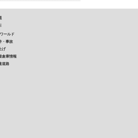
題
報
Pワールド
件・事故
上げ
着倉庫情報
速道路