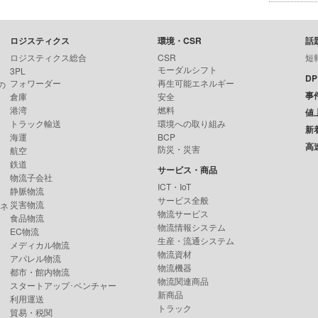
ロジスティクス
環境・CSR
話
ロジスティクス総合
CSR
短
モーダルシフト
3PL
D
フォワーダー
再生可能エネルギー
の
事
倉庫
安全
港湾
燃料
値
トラック輸送
環境への取り組み
新
海運
BCP
高
防災・災害
航空
鉄道
サービス・商品
物流子会社
ICT・IoT
静脈物流
サービス全般
災害物流
ンネ
物流サービス
食品物流
物流情報システム
EC物流
生産・流通システム
メディカル物流
物流資材
アパレル物流
物流機器
都市・館内物流
物流関連商品
スタートアップ･ベンチャー
新商品
利用運送
トラック
貿易・税関