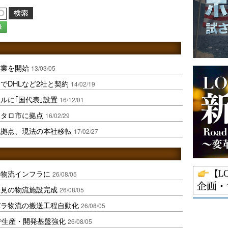
録
営業を開始
13/03/05
でDHLなど2社と契約
14/02/19
ルに｢国代表｣設置
16/12/01
レタロ市に拠点
16/02/29
流拠点、現法の本社移転
17/02/27
を物流インフラに
26/08/05
伏見の物流施設完成
26/08/05
バラ物流の搬送工程自動化
26/08/05
で生産・開発基盤強化
26/08/05