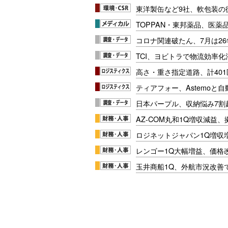
東洋製缶など9社、軟包装の
TOPPAN・東邦薬品、医薬
コロナ関連破たん、7月は26
TCI、ヨビトラで物流効率
高さ・重さ指定道路、計40
ティアフォー、Astemoと自
日本パープル、収納悩み7割
AZ-COM丸和1Q増収減益
ロジネットジャパン1Q増収
レンゴー1Q大幅増益、価格
玉井商船1Q、外航市況改善