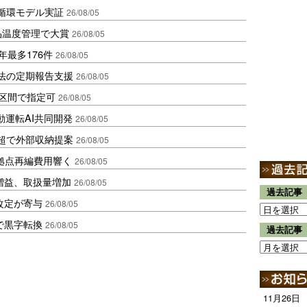
循環モデル実証
26/08/05
品温度管理で大賞
26/08/05
年最多176件
26/08/05
化法の定期報告支援
26/08/05
1区間で指定可
26/08/05
動運転AI共同開発
26/08/05
超で外部収納提案
26/08/05
、拠点再編費用響く
26/08/05
増益、取扱量増加
26/08/05
過去記事
改定が寄与
26/08/05
で黒字転換
26/08/05
過去記事
11月26日