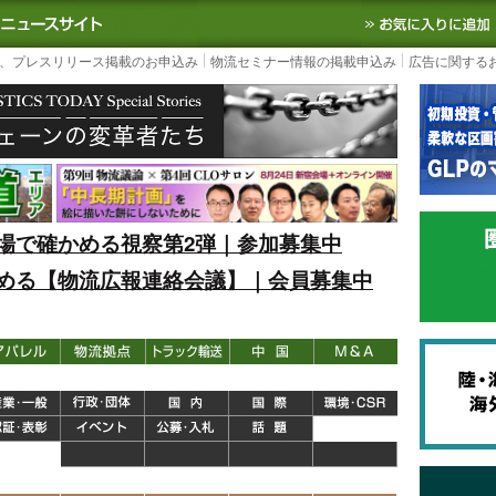
S TODAY｜国内最大の物流ニュースサイト
3PL, SCMなど国内外の最新の物流
、プレスリリース掲載のお申込み
物流セミナー情報の掲載申込み
広告に関する
場で確かめる視察第2弾｜参加募集中
める【物流広報連絡会議】｜会員募集中