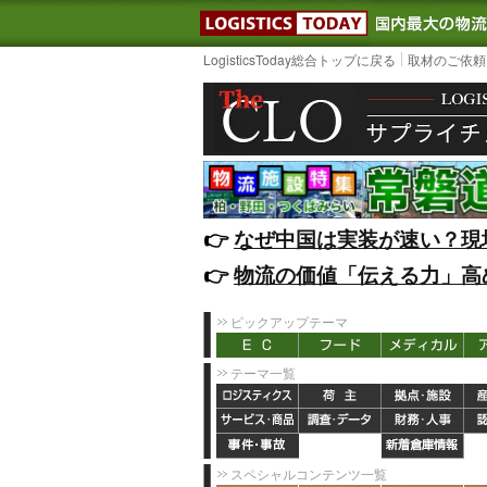
LOGISTIC
LogisticsToday総合トップに戻る
取材のご依頼
👉️
なぜ中国は実装が速い？現
👉️
物流の価値「伝える力」高
ピックアップテーマ
テーマ一覧
スペシャルコンテンツ一覧