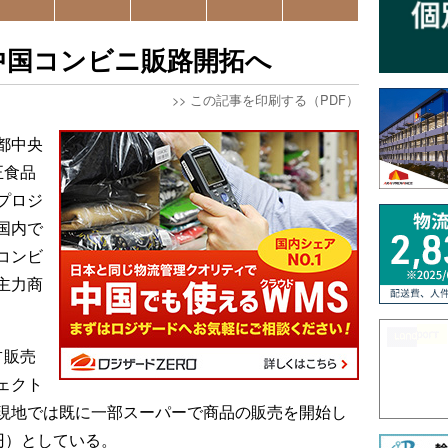
中国コンビニ販路開拓へ
>>
この記事を印刷する（PDF）
都中央
正食品
プロジ
国内で
コンビ
主力商
占販売
ェクト
現地では既に一部スーパーで商品の販売を開始し
7円）としている。