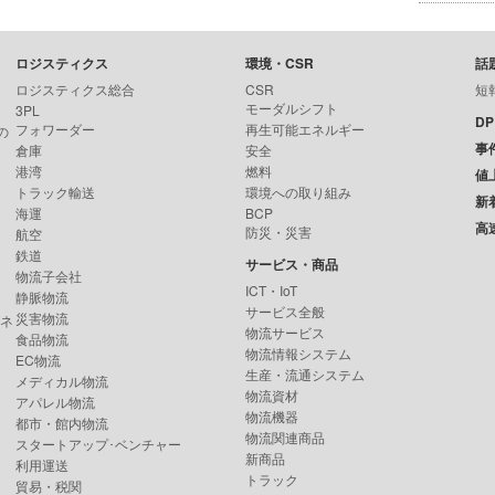
ロジスティクス
環境・CSR
話
ロジスティクス総合
CSR
短
モーダルシフト
3PL
D
フォワーダー
再生可能エネルギー
の
事
倉庫
安全
港湾
燃料
値
トラック輸送
環境への取り組み
新
海運
BCP
高
防災・災害
航空
鉄道
サービス・商品
物流子会社
ICT・IoT
静脈物流
サービス全般
災害物流
ンネ
物流サービス
食品物流
物流情報システム
EC物流
生産・流通システム
メディカル物流
物流資材
アパレル物流
物流機器
都市・館内物流
物流関連商品
スタートアップ･ベンチャー
新商品
利用運送
トラック
貿易・税関