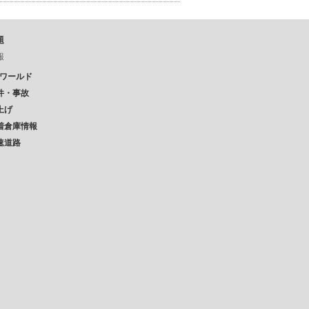
題
報
Pワールド
件・事故
上げ
着倉庫情報
速道路