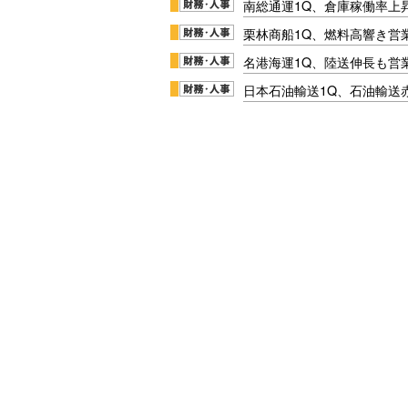
南総通運1Q、倉庫稼働率上
栗林商船1Q、燃料高響き営
名港海運1Q、陸送伸長も営業
日本石油輸送1Q、石油輸送