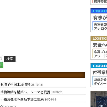
録
需要増で中国工場増設
25/10/16
度帯物流網を構築へ、ジーマと提携
10/06/21
買・物流機能を商品本部に集約
10/09/19
社化
11/08/24