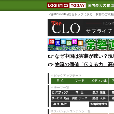
LOGISTIC
LogisticsToday総合トップに戻る
取材のご依頼
👉️
なぜ中国は実装が速い？現
👉️
物流の価値「伝える力」高
ピックアップテーマ
テーマ一覧
スペシャルコンテンツ一覧