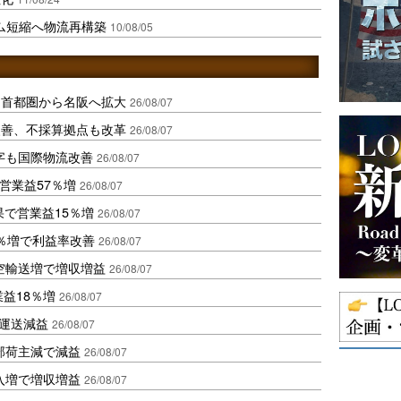
ム短縮へ物流再構築
10/08/05
、首都圏から名阪へ拡大
26/08/07
に改善、不採算拠点も改革
26/08/07
字も国際物流改善
26/08/07
営業益57％増
26/08/07
果で営業益15％増
26/08/07
2％増で利益率改善
26/08/07
空輸送増で増収増益
26/08/07
業益18％増
26/08/07
も運送減益
26/08/07
部荷主減で減益
26/08/07
入増で増収増益
26/08/07