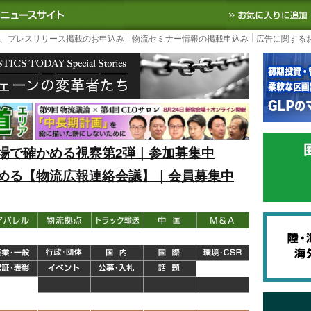
S TODAY｜国内最大の物流ニュースサイト
3PL, SCMなど国内外の最新の物流
、プレスリリース掲載のお申込み
物流セミナー情報の掲載申込み
広告に関する
場で確かめる視察第2弾｜参加募集中
める【物流広報連絡会議】｜会員募集中