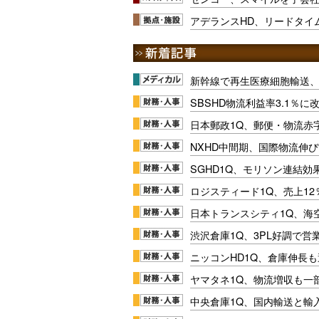
アデランスHD、リードタイ
新幹線で再生医療細胞輸送
SBSHD物流利益率3.1％
日本郵政1Q、郵便・物流赤
NXHD中間期、国際物流伸び
SGHD1Q、モリソン連結効
ロジスティード1Q、売上1
日本トランスシティ1Q、海
渋沢倉庫1Q、3PL好調で営
ニッコンHD1Q、倉庫伸長
ヤマタネ1Q、物流増収も一
中央倉庫1Q、国内輸送と輸