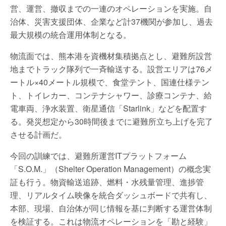
営、運営、撤収までの一連のオペレーションを実施。自
治体、災害支援団体、企業など計37機関が参加し、過去
最大規模の統合運用体制となる。
物流面では、熊本港を資機材集積拠点とし、避難所設営
地までトラック隊列で一斉輸送する。設営エリアは76メ
ートル×40メートル規模で、食堂テント、国連仕様テン
ト、トイレカー、コンテナシャワー、診療コンテナ、給
電車両、浄水装置、衛星通信「Starlink」などを配置す
る。発災想定から30時間後までに避難所立ち上げを完了
させる計画だ。
今回の訓練では、避難所運営ITプラットフォーム
「S.O.M.」（Shelter Operation Management）の概念実
証も行う。物資輸送追跡、燃料・水残量管理、進捗管
理、リアルタイム映像を統合ダッシュボードで共有し、
本部、現場、自治体が同じ情報を基に判断する運営体制
を検証する。これは物流オペレーションを「勘と経験」