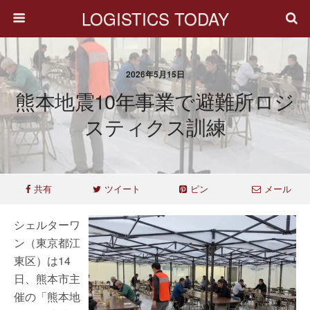
LOGISTICS TODAY
2026年5月15日
熊本地震10年事業で避難所ロジ
スティクス訓練
共有
ツイート
ピン
メール
シェルターワ
ン（東京都江
東区）は14
日、熊本市主
催の「熊本地