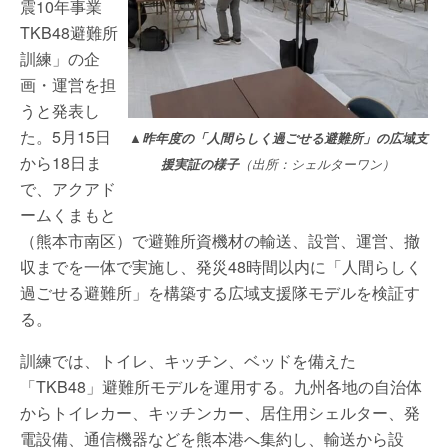
震10年事業
TKB48避難所
訓練」の企
画・運営を担
うと発表し
た。5月15日
▲昨年度の「人間らしく過ごせる避難所」の広域支
から18日ま
援実証の様子
（出所：シェルターワン）
で、アクアド
ームくまもと
（熊本市南区）で避難所資機材の輸送、設営、運営、撤
収までを一体で実施し、発災48時間以内に「人間らしく
過ごせる避難所」を構築する広域支援隊モデルを検証す
る。
訓練では、トイレ、キッチン、ベッドを備えた
「TKB48」避難所モデルを運用する。九州各地の自治体
からトイレカー、キッチンカー、居住用シェルター、発
電設備、通信機器などを熊本港へ集約し、輸送から設