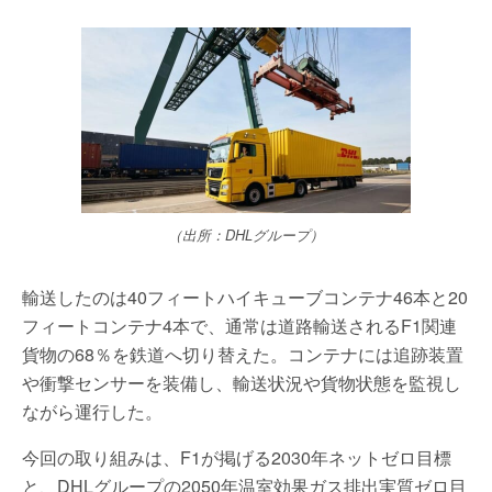
（出所：DHLグループ）
輸送したのは40フィートハイキューブコンテナ46本と20
フィートコンテナ4本で、通常は道路輸送されるF1関連
貨物の68％を鉄道へ切り替えた。コンテナには追跡装置
や衝撃センサーを装備し、輸送状況や貨物状態を監視し
ながら運行した。
今回の取り組みは、F1が掲げる2030年ネットゼロ目標
と、DHLグループの2050年温室効果ガス排出実質ゼロ目