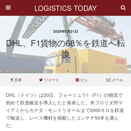
LOGISTICS TODAY
2026年5月21日
DHL、F1貨物の68％を鉄道へ転
換
共有
ツイート
ピン
メール
DHL（ドイツ）は20日、フォーミュラ1（F1）の物流で
初めて鉄道輸送を導入したと発表した。米フロリダ州マ
イアミからカナダ・モントリオールまで2000キロを鉄道
で輸送し、レース機材を積載したコンテナ50本を運ん
だ。