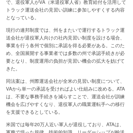
で、退役軍人がVA（米退役軍人省）教育給付を活用して
トラック運送会社の見習い訓練に参加しやすくする内容
となっている。
現行の連邦制度では、州をまたいで運行するトラック運
送会社が退役軍人向けの社内見習い制度を設ける場合、
事業を行う各州で個別に承認を得る必要がある。このた
め、全国展開する事業者では多数の州で承認手続きが必
要となり、制度運用の負担が見習い機会の拡大を妨げて
きた。
同法案は、州際運送会社が全米の見習い制度について、
VAから単一の承認を受ければよい仕組みに改める。ATA
は、不要な事務手続きを減らすことで、運送会社が訓練
機会を広げやすくなり、退役軍人の職業運転手への移行
を支援できるとしている。
米国では毎年20万人近い軍人が退役しており、ATAは、
軍務で培った規律、技術的知識、リーダーシップが輸送