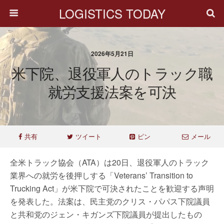
LOGISTICS TODAY
2026年5月21日
米下院、退役軍人のトラック職
就労支援法案を可決
共有
ツイート
ピン
メール
全米トラック協会（ATA）は20日、退役軍人のトラック
業界への就労を後押しする「Veterans’ Transition to
Trucking Act」が米下院で可決されたことを歓迎する声明
を発表した。法案は、民主党のクリス・パパス下院議員
と共和党のジェン・キガンズ下院議員が提出したもの