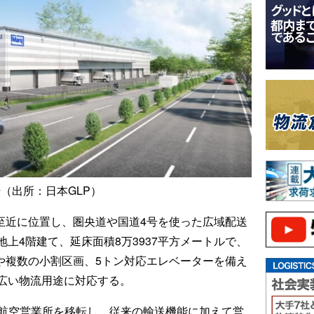
ジ
（出所：日本GLP）
IC至近に位置し、圏央道や国道4号を使った広域配送
上4階建て、延床面積8万3937平方メートルで、
スや複数の小割区画、5トン対応エレベーターを備え
広い物流用途に対応する。
河航空営業所を移転し、従来の輸送機能に加えて営