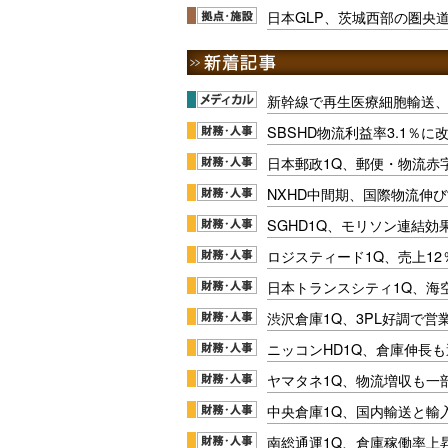
日本GLP、茨城西部の圏央
新幹線で再生医療細胞輸送
SBSHD物流利益率3.1％
日本郵政1Q、郵便・物流赤
NXHD中間期、国際物流伸び
SGHD1Q、モリソン連結効
ロジスティード1Q、売上1
日本トランスシティ1Q、海
渋沢倉庫1Q、3PL好調で営
ニッコンHD1Q、倉庫伸長
ヤマタネ1Q、物流増収も一
中央倉庫1Q、国内輸送と輸
南総通運1Q、倉庫稼働率上