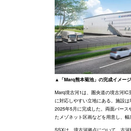
▲「Marq熊本菊池」の完成イメー
Marq境古河1は、圏央道の境古河
に対応しやすい立地にある。施設は地
2025年5月に完成した。両面バー
たメゾネット区画などを用意し、幅
SSXは、境古河拠点について、古