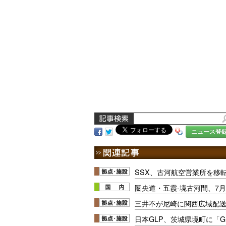
ニュース登
SSX、古河航空営業所を移
圏央道・五霞-境古河間、7月
三井不が尼崎に関西広域配送
日本GLP、茨城県境町に「G