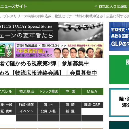
S TODAY｜国内最大の物流ニュースサイト
3PL, SCMなど国内外の最新の物流
、プレスリリース掲載のお申込み
物流セミナー情報の掲載申込み
広告に関する
場で確かめる視察第2弾｜参加募集中
める【物流広報連絡会議】｜会員募集中