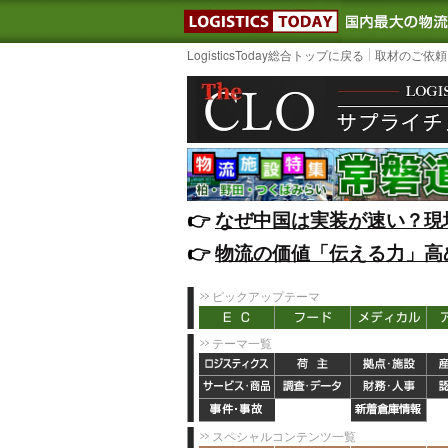
LOGISTIC
LogisticsToday総合トップに戻る
取材のご依頼
👉️
なぜ中国は実装が速い？現
👉️
物流の価値「伝える力」高
ピックアップテーマ
テーマ一覧
スペシャルコンテンツ一覧