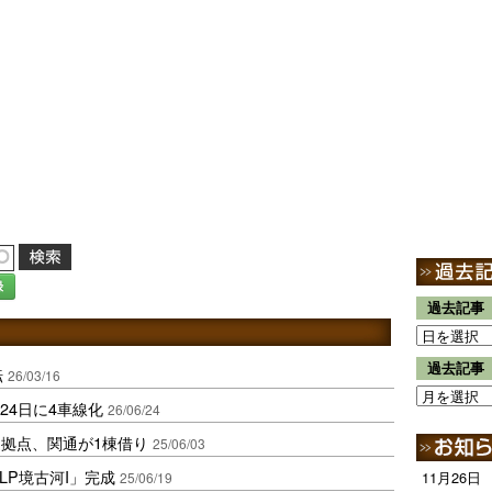
録
過去記事
過去記事
転
26/03/16
24日に4車線化
26/06/24
拠点、関通が1棟借り
25/06/03
LP境古河I」完成
11月26日
25/06/19