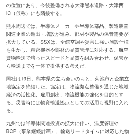
の位置にあり、今後整備される大津熊本道路・大津西
IC（仮称）にも隣接する。
熊本周辺では、半導体メーカーや半導体部品、製造装置
関連企業の進出・増設が進み、部材や製品の保管需要が
拡大している。SSXは、全館空調や災害に強い施設仕様
を生かし、精密機器や部材の品質管理に対応する。航空
貨物輸送で培ったスピードと品質を組み合わせ、保管か
ら輸送までを一体で提供する考えだ。
同社は19日、熊本県の立ち会いのもと、菊池市と企業立
地協定を締結した。協定は、物流拠点整備を通じた地域
経済の活性化、雇用創出、物流機能の強化を目的とす
る。災害時には物資輸送拠点としての活用も視野に入れ
る。
九州では半導体関連投資の拡大に伴い、温度管理や
BCP（事業継続計画）、輸送リードタイムに対応した物