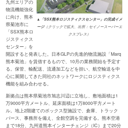
九州エリアの
物流機能強化
に向け、熊本
▲「SSX熊本ロジスティクスセンター」の完成イメ
県菊池市に
ージ
（クリックで拡大、出所：セイノースーパーエ
「SSX熊本ロ
クスプレス）
ジスティクス
センター」を
開設すると発表した。日本GLPの先進的物流施設「Marq
熊本菊池」を賃借するもので、10月の業務開始を予定す
る。保管、輸配送、流通加工などを担い、航空輸送を中
心に展開してきた同社のネットワークにロジスティクス
機能を組み合わせる。
新拠点は熊本県菊池市旭志川辺に立地し、敷地面積は1
万9000平方メートル、延床面積は1万8000平方メート
ル。地上2階建てのボックス型施設で、倉庫、トラック
バース、事務所を備え、全館空調を完備する。熊本空港
まで18分、九州道熊本インターチェンジ（IC）まで20分