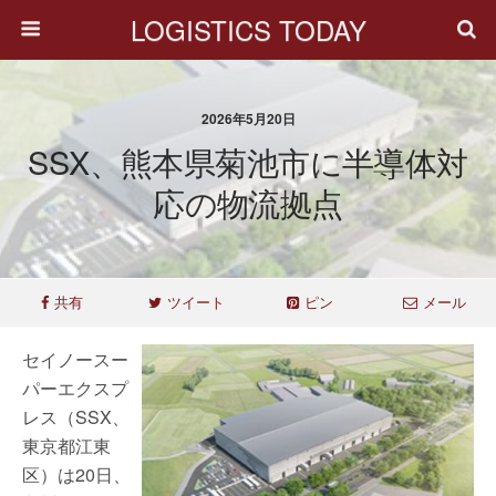
LOGISTICS TODAY
2026年5月20日
SSX、熊本県菊池市に半導体対
応の物流拠点
共有
ツイート
ピン
メール
セイノースー
パーエクスプ
レス（SSX、
東京都江東
区）は20日、