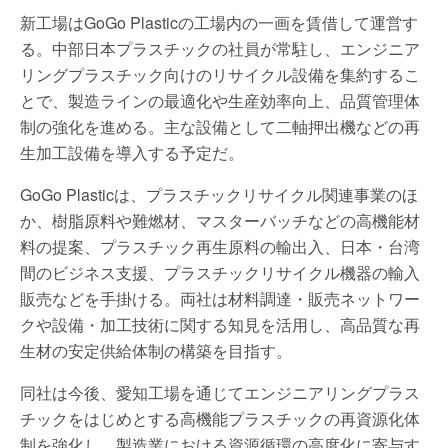
新工場はGoGo Plasticの工場内の一画を賃借して運営す
る。中部日本プラスチックの社員が常駐し、エンジニア
リングプラスチック向けのリサイクル設備を集約するこ
とで、製造ラインの最適化や生産効率向上、品質管理体
制の強化を進める。主な設備として二軸押出機などの再
生加工設備を導入する予定だ。
GoGo Plasticは、プラスチックリサイクル関連事業のほ
か、樹脂原料や難燃材、マスターバッチなどの高機能材
料の提案、プラスチック再生原料の輸出入、日本・台湾
間のビジネス支援、プラスチックリサイクル機器の輸入
販売などを手掛ける。両社は材料調達・販売ネットワー
クや設備・加工技術に関する知見を活用し、高品質な再
生材の安定供給体制の構築を目指す。
同社は今後、愛知工場を通じてエンジニアリングプラス
チックをはじめとする高機能プラスチックの再資源化体
制を強化し、製造業における資源循環の高度化に寄与す