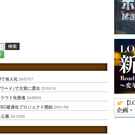
録
Iで省人化
26/07/07
素アワード｣で大賞に選出
22/03/10
クラウド化推進
24/08/05
SC最適化プロジェクト開始
25/01/09
を公募
24/10/25