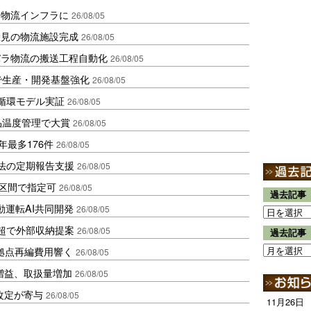
を物流インフラに
26/08/05
伏見の物流施設完成
26/08/05
バラ物流の搬送工程自動化
26/08/05
で生産・開発基盤強化
26/08/05
循環モデル実証
26/08/05
品温度管理で大賞
26/08/05
年最多176件
26/08/05
化法の定期報告支援
26/08/05
1区間で指定可
26/08/05
過去記事
動運転AI共同開発
26/08/05
超で外部収納提案
26/08/05
過去記事
、拠点再編費用響く
26/08/05
増益、取扱量増加
26/08/05
改定が寄与
26/08/05
11月26日