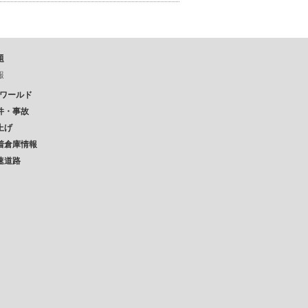
題
報
Pワールド
件・事故
上げ
着倉庫情報
速道路