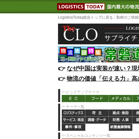
LOGISTIC
LogisticsToday総合トップに戻る
取材のご依頼
👉️
なぜ中国は実装が速い？現
👉️
物流の価値「伝える力」高
ピックアップテーマ
テーマ一覧
スペシャルコンテンツ一覧