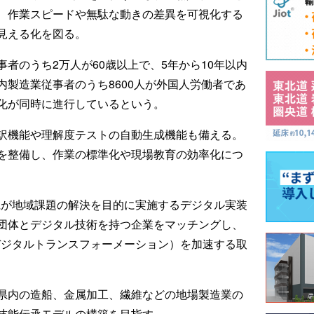
、作業スピードや無駄な動きの差異を可視化する
見える化を図る。
者のうち2万人が60歳以上で、5年から10年以内
製造業従事者のうち8600人が外国人労働者であ
化が同時に進行しているという。
訳機能や理解度テストの自動生成機能も備える。
を整備し、作業の標準化や現場教育の効率化につ
県が地域課題の解決を目的に実施するデジタル実装
団体とデジタル技術を持つ企業をマッチングし、
デジタルトランスフォーメーション）を加速する取
県内の造船、金属加工、繊維などの地場製造業の
技能伝承モデルの構築を目指す。