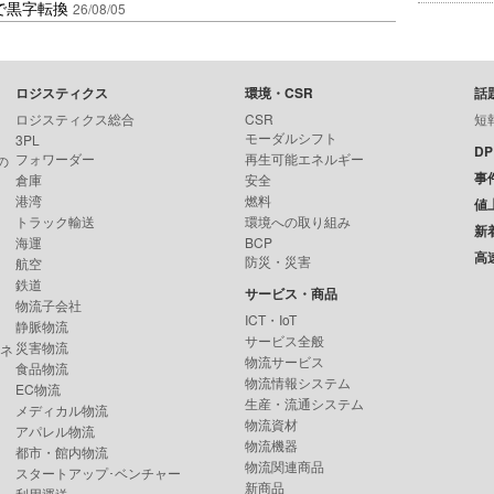
で黒字転換
26/08/05
ロジスティクス
環境・CSR
話
ロジスティクス総合
CSR
短
モーダルシフト
3PL
D
フォワーダー
再生可能エネルギー
の
事
倉庫
安全
港湾
燃料
値
トラック輸送
環境への取り組み
新
海運
BCP
高
防災・災害
航空
鉄道
サービス・商品
物流子会社
ICT・IoT
静脈物流
サービス全般
災害物流
ンネ
物流サービス
食品物流
物流情報システム
EC物流
生産・流通システム
メディカル物流
物流資材
アパレル物流
物流機器
都市・館内物流
物流関連商品
スタートアップ･ベンチャー
新商品
利用運送