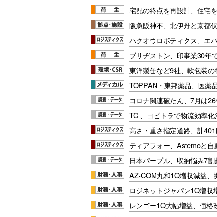
宅配の終点を再設計、住宅
阪急阪神不、北伊丹と京都
ハクオウロボティクス、エ
ブリヂストン、印事業30年
東洋製缶など9社、軟包装の
TOPPAN・東邦薬品、医薬
コロナ関連破たん、7月は26
TCI、ヨビトラで物流効率
高さ・重さ指定道路、計40
ティアフォー、Astemoと自
日本パープル、収納悩み7割
AZ-COM丸和1Q増収減益
ロジネットジャパン1Q増収
レンゴー1Q大幅増益、価格