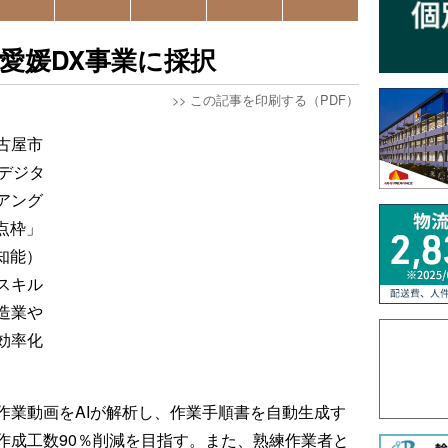
、愛媛DX事業に採択
>>
この記事を印刷する（PDF）
古屋市
デジタ
アング
点枠」
知能）
スキル
造業や
効率化
作業動画をAIが解析し、作業手順書を自動生成す
作成工数90％削減を目指す。また、熟練作業者と