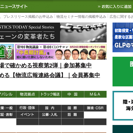
S TODAY｜国内最大の物流ニュースサイト
3PL, SCMなど国内外の最新の物流
、プレスリリース掲載のお申込み
物流セミナー情報の掲載申込み
広告に関する
場で確かめる視察第2弾｜参加募集中
める【物流広報連絡会議】｜会員募集中