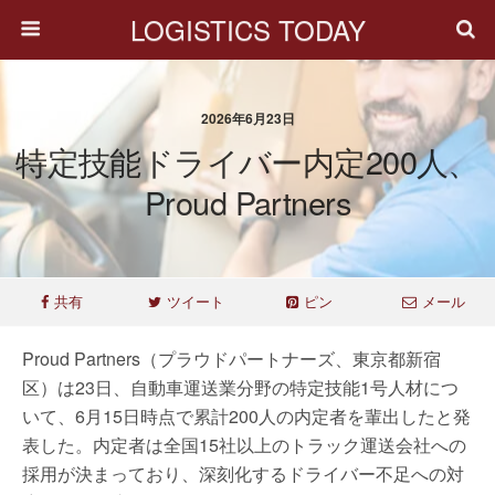
LOGISTICS TODAY
2026年6月23日
特定技能ドライバー内定200人、
Proud Partners
共有
ツイート
ピン
メール
Proud Partners（プラウドパートナーズ、東京都新宿
区）は23日、自動車運送業分野の特定技能1号人材につ
いて、6月15日時点で累計200人の内定者を輩出したと発
表した。内定者は全国15社以上のトラック運送会社への
採用が決まっており、深刻化するドライバー不足への対