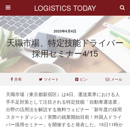
LOGISTICS TODAY
2025年4月4日
天職市場、特定技能ドライバー
採用セミナー4/15
共有
ツイート
ピン
メール
天職市場（東京都新宿区）は4日、運送業界における人
手不足対策として注目される特定技能「自動車運送業」
分野の活用法を解説する無料ウェビナー「新年度の採用
スタートダッシュ！実際の就業開始目前！外国人ドライ
バー採用セミナー」を開催すると発表した。15日11時か