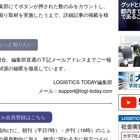
集部にてボタンが押された数のみをカウントし、
掘り取材を実施したうえで、詳細記事の掲載を積
もっと知りたい
場合、編集部直通の下記メールアドレスまでご一報
材源の秘匿を徹底しています。
LOGISTICS TODAY編集部
メール：support@logi-today.com
ール会員登録はこちら
ール会員向けに、朝刊（平日7時）・夕刊（16時）のニュ
の最新動向に加え、物流に関わる方に役立つイベ