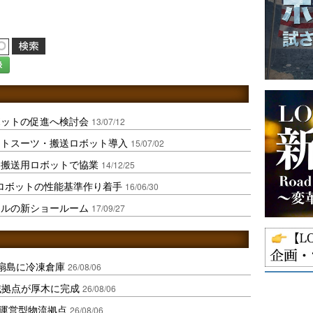
録
ボットの促進へ検討会
13/07/12
ットスーツ・搬送ロボット導入
15/07/02
、搬送用ロボットで協業
14/12/25
･ロボットの性能基準作り着手
16/06/30
タルの新ショールーム
17/09/27
扇島に冷凍倉庫
26/08/06
域拠点が厚木に完成
26/08/06
運営型物流拠点
26/08/06