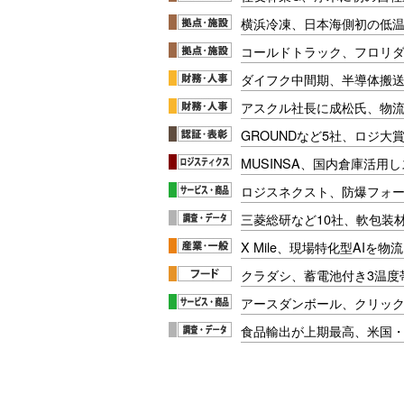
横浜冷凍、日本海側初の低
コールドトラック、フロリ
ダイフク中間期、半導体搬
アスクル社長に成松氏、物
GROUNDなど5社、ロジ大
MUSINSA、国内倉庫活用
ロジスネクスト、防爆フォ
三菱総研など10社、軟包装
X Mile、現場特化型AIを
クラダシ、蓄電池付き3温度
アースダンボール、クリッ
食品輸出が上期最高、米国