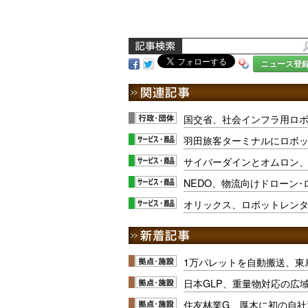
ニュース登
国交省、社会インフラ用ロ
羽田旅客ターミナルにロボ
サイバーダインとオムロン
NEDO、物流向けドローン
オリックス、ロボットレン
1万パレットを自動搬送、東
日本GLP、重量物対応の広
住友林業G、厚木に初の自社