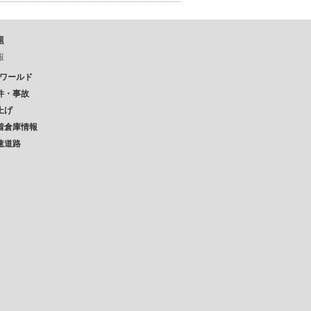
題
報
Pワールド
件・事故
上げ
着倉庫情報
速道路