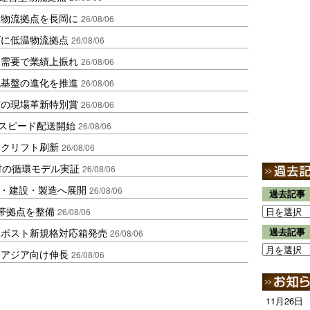
温物流拠点を長岡に
26/08/06
ダに低温物流拠点
26/08/06
送需要で業績上振れ
26/08/06
流基盤の進化を推進
26/08/06
賞の現場革新特別賞
26/08/06
しスピード配送開始
26/08/06
ークリフト刷新
26/08/06
材の循環モデル実証
26/08/06
物流・建設・製造へ展開
26/08/06
過去記事
帯拠点を整備
26/08/06
クポスト新規格対応箱発売
過去記事
26/08/06
・アジア向け伸長
26/08/06
11月26日