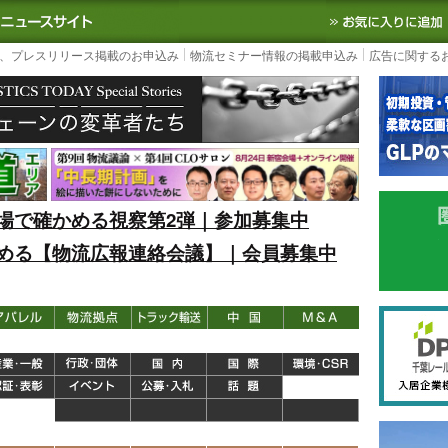
S TODAY｜国内最大の物流ニュースサイト
3PL, SCMなど国内外の最新の物流
、プレスリリース掲載のお申込み
物流セミナー情報の掲載申込み
広告に関する
場で確かめる視察第2弾｜参加募集中
める【物流広報連絡会議】｜会員募集中