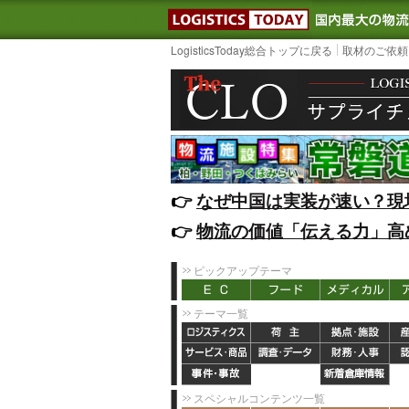
LOGISTIC
LogisticsToday総合トップに戻る
取材のご依頼
👉️
なぜ中国は実装が速い？現
👉️
物流の価値「伝える力」高
ピックアップテーマ
テーマ一覧
スペシャルコンテンツ一覧