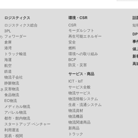
ロジスティクス
環境・CSR
話
ロジスティクス総合
CSR
短
モーダルシフト
3PL
D
フォワーダー
再生可能エネルギー
の
事
倉庫
安全
港湾
燃料
値
トラック輸送
環境への取り組み
新
海運
BCP
高
防災・災害
航空
鉄道
サービス・商品
物流子会社
ICT・IoT
静脈物流
サービス全般
災害物流
ンネ
物流サービス
食品物流
物流情報システム
EC物流
生産・流通システム
メディカル物流
物流資材
アパレル物流
物流機器
都市・館内物流
物流関連商品
スタートアップ･ベンチャー
新商品
利用運送
トラック
貿易・税関