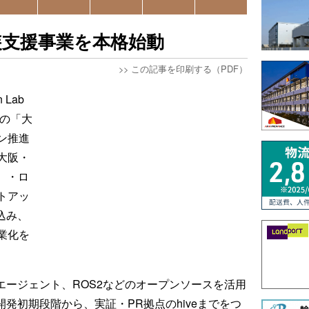
装支援事業を本格始動
>>
この記事を印刷する（PDF）
 Lab
度の「大
ン推進
大阪・
）・ロ
トアッ
込み、
業化を
Iエージェント、ROS2などのオープンソースを活用
開発初期段階から、実証・PR拠点のhiveまでをつ