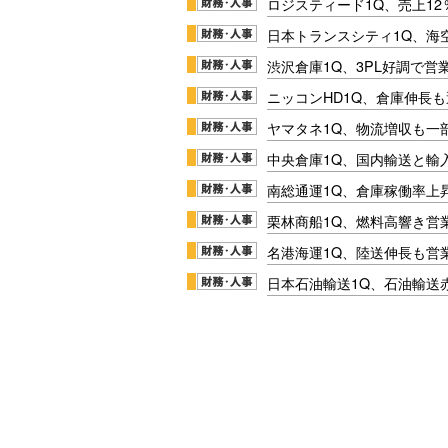
ロジスティード1Q、売上1
日本トランスシティ1Q、海
渋沢倉庫1Q、3PL好調で営
ニッコンHD1Q、倉庫伸長
ヤマタネ1Q、物流増収も一
中央倉庫1Q、国内輸送と輸
南総通運1Q、倉庫稼働率上
栗林商船1Q、燃料高響き営
名港海運1Q、陸送伸長も営業
日本石油輸送1Q、石油輸送