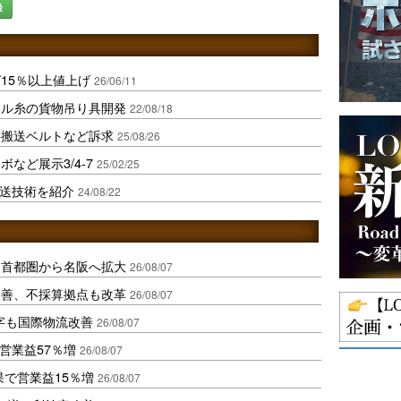
録
15％以上値上げ
26/06/11
テル糸の貨物吊り具開発
22/08/18
斜搬送ベルトなど訴求
25/08/26
など展示3/4-7
25/02/25
搬送技術を紹介
24/08/22
、首都圏から名阪へ拡大
26/08/07
に改善、不採算拠点も改革
26/08/07
字も国際物流改善
26/08/07
営業益57％増
26/08/07
果で営業益15％増
26/08/07