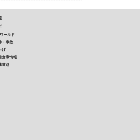
題
報
Pワールド
件・事故
上げ
着倉庫情報
速道路