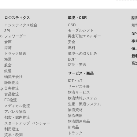
ロジスティクス
環境・CSR
話
ロジスティクス総合
CSR
短
モーダルシフト
3PL
D
フォワーダー
再生可能エネルギー
の
事
倉庫
安全
港湾
燃料
値
トラック輸送
環境への取り組み
新
海運
BCP
高
防災・災害
航空
鉄道
サービス・商品
物流子会社
ICT・IoT
静脈物流
サービス全般
災害物流
ンネ
物流サービス
食品物流
物流情報システム
EC物流
生産・流通システム
メディカル物流
物流資材
アパレル物流
物流機器
都市・館内物流
物流関連商品
スタートアップ･ベンチャー
新商品
利用運送
トラック
貿易・税関