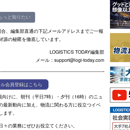
もっと知りたい
場合、編集部直通の下記メールアドレスまでご一報
材源の秘匿を徹底しています。
LOGISTICS TODAY編集部
メール：support@logi-today.com
ール会員登録はこちら
ール会員向けに、朝刊（平日7時）・夕刊（16時）のニュ
の最新動向に加え、物流に関わる方に役立つイベ
します。
日々の業務にぜひお役立てください。