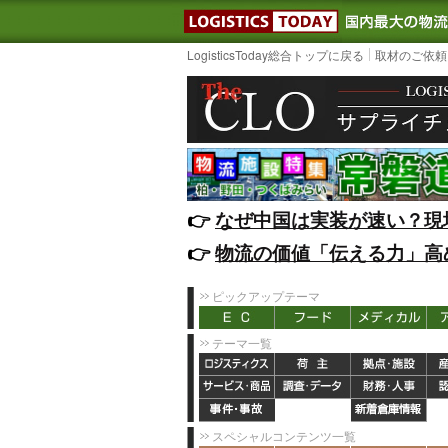
LOGISTIC
LogisticsToday総合トップに戻る
取材のご依頼
👉️
なぜ中国は実装が速い？現
👉️
物流の価値「伝える力」高
ピックアップテーマ
テーマ一覧
スペシャルコンテンツ一覧