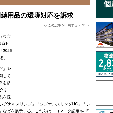
固縛用品の環境対応を訴求
>>
この記事を印刷する（PDF）
（東京
東京ビ
2026
する。
グ」や
開して
料を活
介す
糸を採
「シグナルスリング」「シグナルスリングHG」「シ
」などを展示する。これらはエコマーク認定やJIS