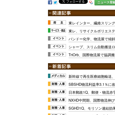
ニュース登
東レインター、繊維スリング
東レ、リサイクルポリエス
バンドー化学、物流展で傾
シャープ、スリム自動搬送ロボ
TriOrb、国際物流展で協調
新幹線で再生医療細胞輸送
SBSHD物流利益率3.1％
日本郵政1Q、郵便・物流赤
NXHD中間期、国際物流伸び
SGHD1Q、モリソン連結効