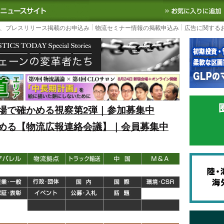
S TODAY｜国内最大の物流ニュースサイト
3PL, SCMなど国内外の最新の物流
、プレスリリース掲載のお申込み
物流セミナー情報の掲載申込み
広告に関する
場で確かめる視察第2弾｜参加募集中
める【物流広報連絡会議】｜会員募集中