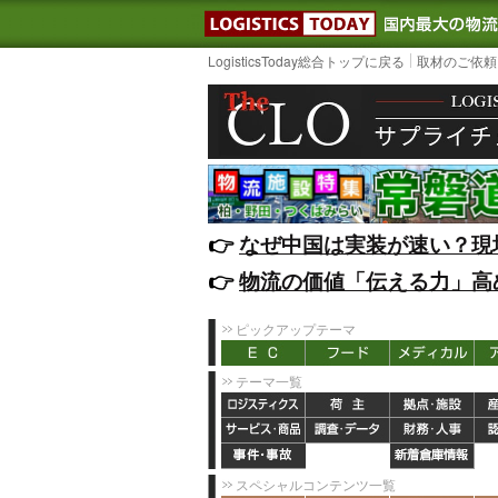
LOGISTIC
LogisticsToday総合トップに戻る
取材のご依頼
👉️
なぜ中国は実装が速い？現
👉️
物流の価値「伝える力」高
ピックアップテーマ
テーマ一覧
スペシャルコンテンツ一覧