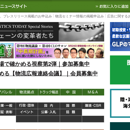
S TODAY｜国内最大の物流ニュースサイト
3PL, SCMなど国内外の最新の物流
、プレスリリース掲載のお申込み
物流セミナー情報の掲載申込み
広告に関する
場で確かめる視察第2弾｜参加募集中
める【物流広報連絡会議】｜会員募集中