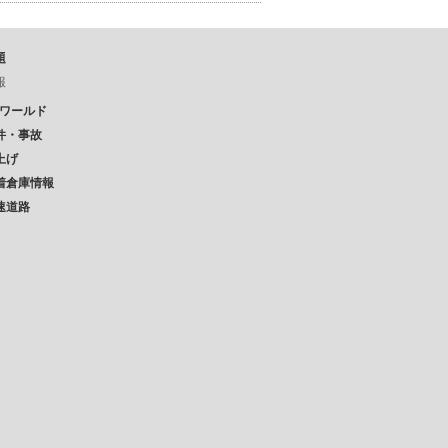
題
報
Pワールド
件・事故
上げ
着倉庫情報
速道路