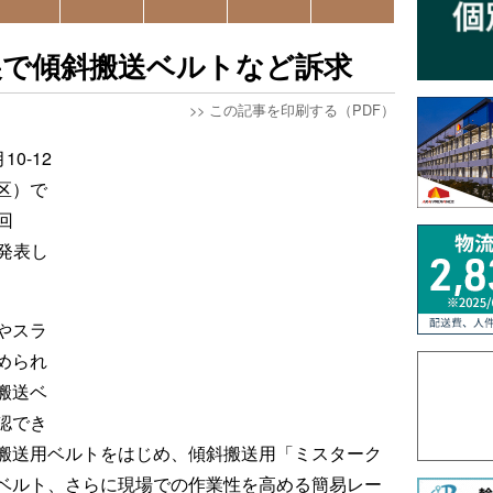
展で傾斜搬送ベルトなど訴求
>>
この記事を印刷する（PDF）
0-12
区）で
回
と発表し
やスラ
められ
搬送ベ
認でき
搬送用ベルトをはじめ、傾斜搬送用「ミスターク
ベルト、さらに現場での作業性を高める簡易レー