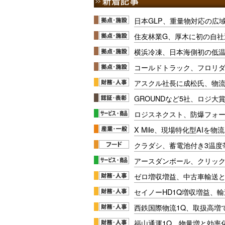
日本GLP、重量物対応の広
住友林業G、厚木に初の自社
横浜冷凍、日本海側初の低
コールドトラック、フロリ
アスクル社長に成松氏、物
GROUNDなど5社、ロジ大
ロジスネクスト、防爆フォ
X Mile、現場特化型AIを
クラダシ、蓄電池付き3温度
アースダンボール、クリッ
ゼロ増収増益、中古車輸送
セイノーHD1Q増収増益、輸
西鉄国際物流1Q、取扱高増
福山通運1Q、物量増と効率化