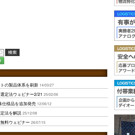
録
ルトの製品体系を刷新
14/03/27
定法ウェビナー2/21
25/02/06
殊仕様品を追加発売
12/06/12
選定法を解説
25/12/08
ト無料ウェビナー
26/07/15