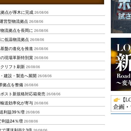
域拠点が厚木に完成
26/08/06
運営型物流拠点
26/08/06
温物流拠点を長岡に
26/08/06
ダに低温物流拠点
26/08/06
流基盤の進化を推進
26/08/06
賞の現場革新特別賞
26/08/06
ークリフト刷新
26/08/06
物流・建設・製造へ展開
26/08/06
帯拠点を整備
26/08/06
クポスト新規格対応箱発売
26/08/06
と輸送効率化が寄与
26/08/06
送利益39％増
26/08/06
で利益24％増
26/08/06
で運送利益2.3倍
26/08/06