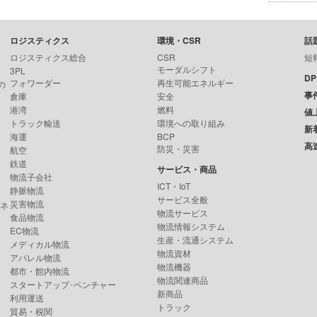
ロジスティクス
環境・CSR
話
ロジスティクス総合
CSR
短
モーダルシフト
3PL
D
フォワーダー
再生可能エネルギー
の
事
倉庫
安全
港湾
燃料
値
トラック輸送
環境への取り組み
新
海運
BCP
高
防災・災害
航空
鉄道
サービス・商品
物流子会社
ICT・IoT
静脈物流
サービス全般
災害物流
ンネ
物流サービス
食品物流
物流情報システム
EC物流
生産・流通システム
メディカル物流
物流資材
アパレル物流
物流機器
都市・館内物流
物流関連商品
スタートアップ･ベンチャー
新商品
利用運送
トラック
貿易・税関