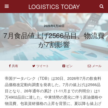
LOGISTICS TODAY
2026年6月30日
7月食品値上げ2566品目、物流費
が7割影響
共有
ツイート
ピン
メール
帝国データバンク（TDB）は30日、2026年7月の飲食料
品価格改定動向調査を発表した。7月の値上げは2566品
目となり、26年通年の累計（1-11月までの判明分）は1
万4902品目に達した。中東情勢の悪化に伴う原油価格や
物流費、包装資材価格の上昇を背景に、夏以降も値上げ