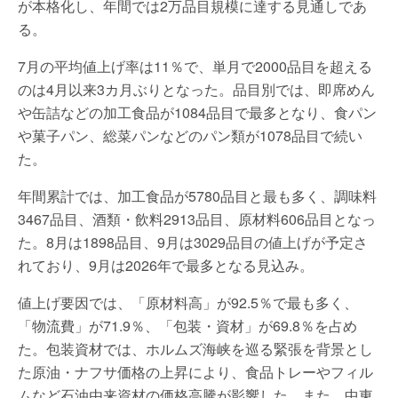
が本格化し、年間では2万品目規模に達する見通しであ
る。
7月の平均値上げ率は11％で、単月で2000品目を超える
のは4月以来3カ月ぶりとなった。品目別では、即席めん
や缶詰などの加工食品が1084品目で最多となり、食パン
や菓子パン、総菜パンなどのパン類が1078品目で続い
た。
年間累計では、加工食品が5780品目と最も多く、調味料
3467品目、酒類・飲料2913品目、原材料606品目となっ
た。8月は1898品目、9月は3029品目の値上げが予定さ
れており、9月は2026年で最多となる見込み。
値上げ要因では、「原材料高」が92.5％で最も多く、
「物流費」が71.9％、「包装・資材」が69.8％を占め
た。包装資材では、ホルムズ海峡を巡る緊張を背景とし
た原油・ナフサ価格の上昇により、食品トレーやフィル
ムなど石油由来資材の価格高騰が影響した。また、中東