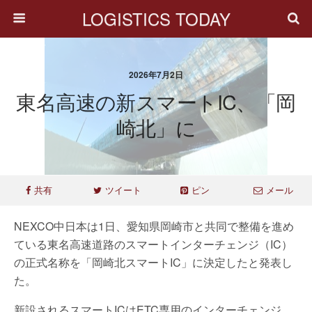
LOGISTICS TODAY
2026年7月2日
東名高速の新スマートIC、「岡
崎北」に
共有
ツイート
ピン
メール
NEXCO中日本は1日、愛知県岡崎市と共同で整備を進め
ている東名高速道路のスマートインターチェンジ（IC）
の正式名称を「岡崎北スマートIC」に決定したと発表し
た。
新設されるスマートICはETC専用のインターチェンジ