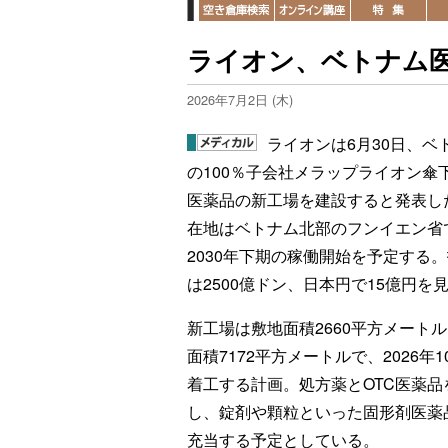
ライオン、ベトナム
2026年7月2日 (木)
ライオンは6月30日、ベ
の100％子会社メラップライオン傘
医薬品の新工場を建設すると発表し
在地はベトナム北部のフンイエン省
2030年下期の稼働開始を予定する
は2500億ドン、日本円で15億円を
新工場は敷地面積2660平方メート
面積7172平方メートルで、2026年1
着工する計画。処方薬とOTC医薬品
し、錠剤や顆粒といった固形剤医薬
充当する予定としている。