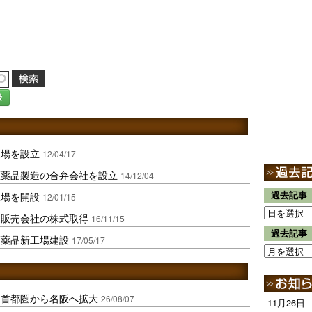
録
工場を設立
12/04/17
医薬品製造の合弁会社を設立
14/12/04
工場を開設
過去記事
12/01/15
造販売会社の株式取得
16/11/15
過去記事
医薬品新工場建設
17/05/17
、首都圏から名阪へ拡大
26/08/07
11月26日