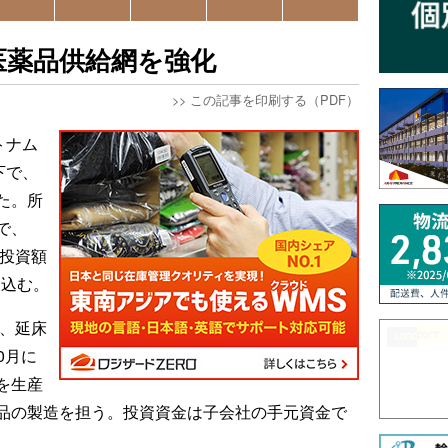
医薬品供給網を強化
>>
この記事を印刷する（PDF）
トナム
下で、
た。所
で、
。投資額
見込む。
ル、延床
0月に
を生産
品の製造を担う。投資資金は子会社の手元資金で