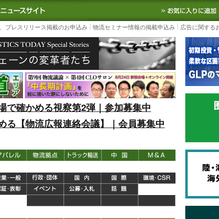
S TODAY｜国内最大の物流ニュースサイト
3PL, SCMなど国内外の最新の物流
、プレスリリース掲載のお申込み
物流セミナー情報の掲載申込み
広告に関する
場で確かめる視察第2弾｜参加募集中
める【物流広報連絡会議】｜会員募集中