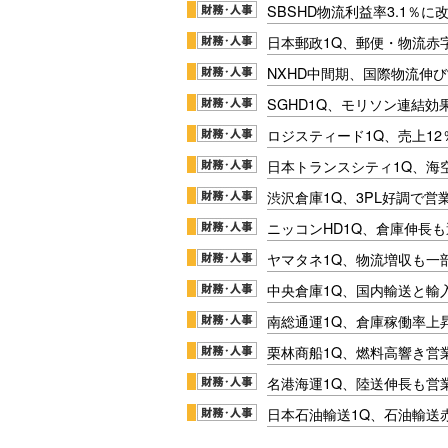
SBSHD物流利益率3.1％
日本郵政1Q、郵便・物流赤
NXHD中間期、国際物流伸び
SGHD1Q、モリソン連結効
ロジスティード1Q、売上1
日本トランスシティ1Q、海
渋沢倉庫1Q、3PL好調で営
ニッコンHD1Q、倉庫伸長
ヤマタネ1Q、物流増収も一
中央倉庫1Q、国内輸送と輸
南総通運1Q、倉庫稼働率上
栗林商船1Q、燃料高響き営
名港海運1Q、陸送伸長も営業
日本石油輸送1Q、石油輸送