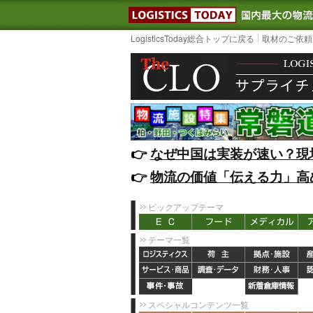
LOGISTIC
LogisticsToday総合トップに戻る
取材のご依頼
👉️
なぜ中国は実装が速い？現
👉️
物流の価値「伝える力」高
ピックアップテーマ
テーマ一覧
スペシャルコンテンツ一覧